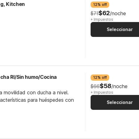
ng, Kitchen
12% off
$62
$71
/noche
+ Impuestos
Seleccionar
cha RI/Sin humo/Cocina
12% off
$58
$66
/noche
a movilidad con ducha a nivel.
+ Impuestos
racterísticas para huéspedes con
Seleccionar