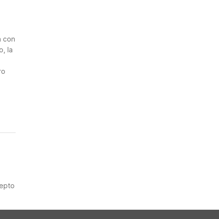
n
a con
, la
2
ro
cepto