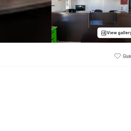
View galler
Gua