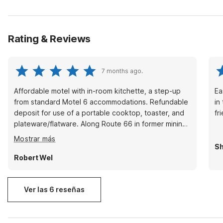
Rating & Reviews
7 months ago.
Affordable motel with in-room kitchette, a step-up
Ea
from standard Motel 6 accommodations. Refundable
in
deposit for use of a portable cooktop, toaster, and
fr
plateware/flatware. Along Route 66 in former mining
town of Grants. Friendly staff.
Mostrar más
Sh
Robert Wel
Ver las 6 reseñas