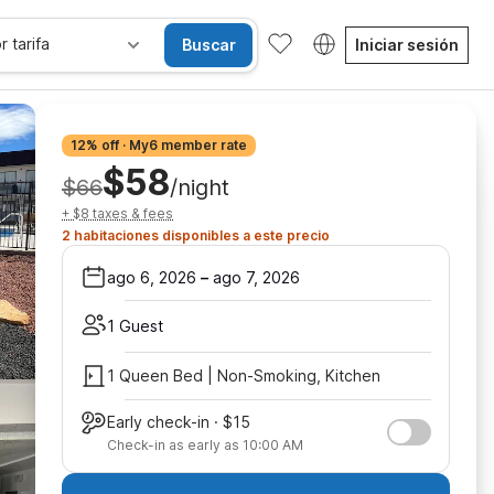
r tarifa
Buscar
Iniciar sesión
12% off · My6 member rate
$58
$66
/night
+ $8 taxes & fees
2 habitaciones disponibles a este precio
ago 6, 2026
–
ago 7, 2026
1 Guest
1 Queen Bed | Non-Smoking, Kitchen
Early check-in · $15
Check-in as early as 10:00 AM