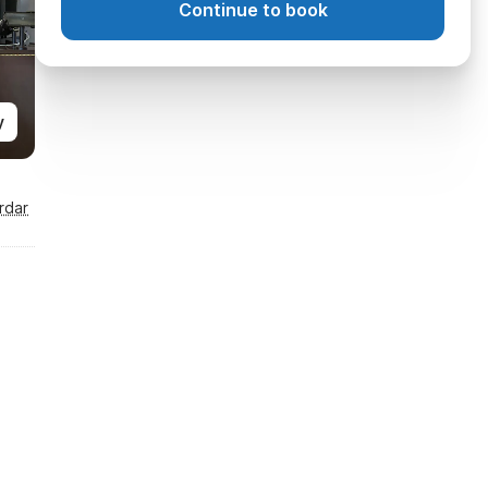
Continue to book
y
rdar