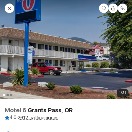
1/31
Motel 6
Grants Pass, OR
4.0
·
2612 calificaciones