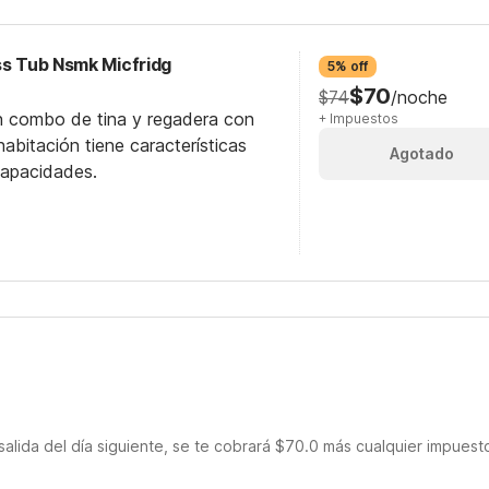
ss Tub Nsmk Micfridg
5% off
$70
$74
/noche
n combo de tina y regadera con
+ Impuestos
abitación tiene características
Agotado
capacidades.
salida del día siguiente, se te cobrará $70.0 más cualquier impuest