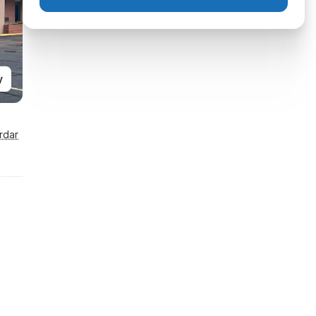
y
rdar