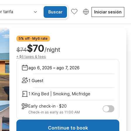
r tarifa
Buscar
Iniciar sesión
5% off · My6 rate
$70
$74
/night
+ $6 taxes & fees
ago 6, 2026
–
ago 7, 2026
1 Guest
1 King Bed | Smoking, Micfridge
Early check-in · $20
Check-in as early as 11:00 AM
Continue to book