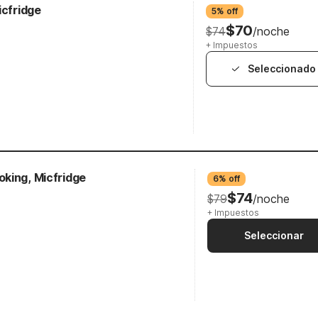
icfridge
5% off
$70
$74
/noche
+ Impuestos
Seleccionado
king, Micfridge
6% off
$74
$79
/noche
+ Impuestos
Seleccionar