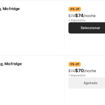
, Micfridge
6% off
$74
$79
/noche
+ Impuestos
Seleccionar
g, Micfridge
5% off
$70
$74
/noche
+ Impuestos
Agotado