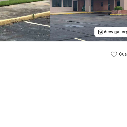
View galler
Gua