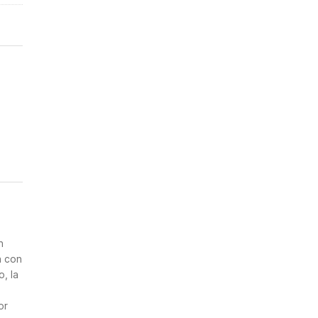
n
a con
, la
or