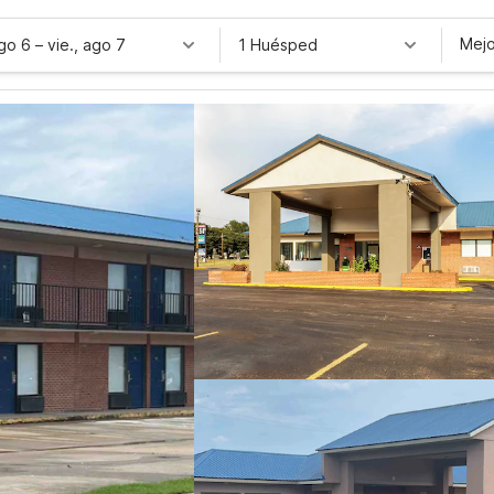
Mejo
ago 6
–
vie., ago 7
1 Huésped