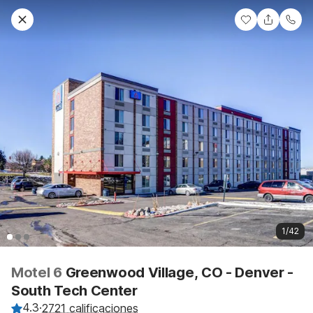
1/42
Motel 6
Greenwood Village, CO - Denver -
South Tech Center
4.3
·
2721 calificaciones