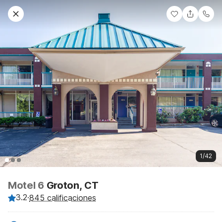
1/42
Motel 6
Groton, CT
3.2
·
845 calificaciones