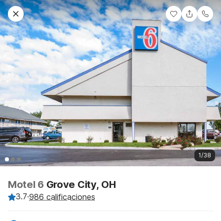
1/38
Motel 6
Grove City, OH
3.7
·
986 calificaciones