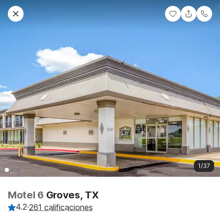
1/37
Motel 6
Groves, TX
4.2
·
261 calificaciones