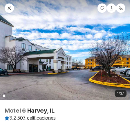
1/37
Motel 6
Harvey, IL
3.2
·
507 calificaciones