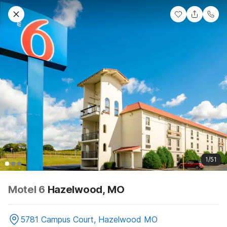
1/51
Motel 6
Hazelwood, MO
5781 Campus Court, Hazelwood MO