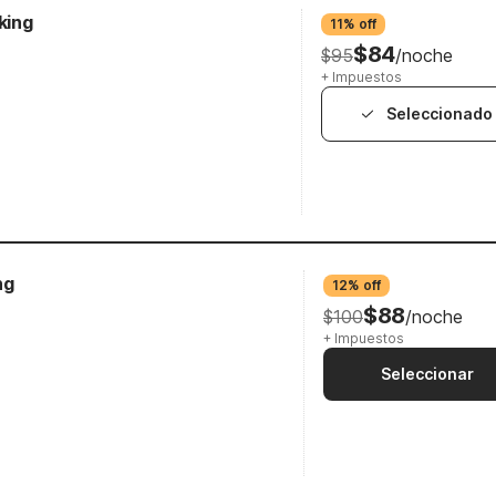
king
11% off
$84
$95
/noche
+ Impuestos
Seleccionado
ng
12% off
$88
$100
/noche
+ Impuestos
Seleccionar