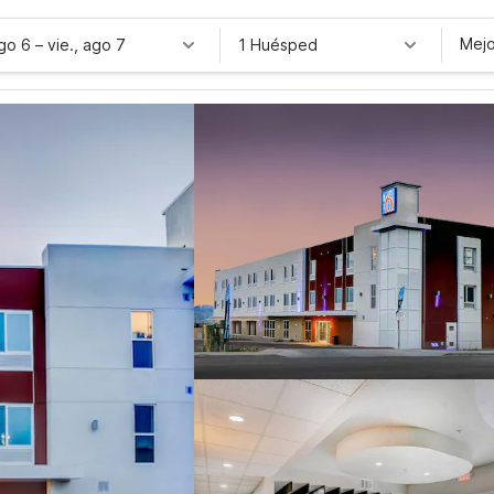
Mejo
ago 6
–
vie., ago 7
1 Huésped