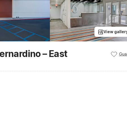
View galler
ernardino – East
Gua