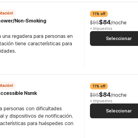
itación!
11% off
Shower/Non-Smoking
$84
$95
/noche
+ Impuestos
n una regadera para personas en
Seleccionar
itación tiene características para
idades.
itación!
11% off
Accessible Nsmk
$84
$95
/noche
+ Impuestos
a personas con dificultades
Seleccionar
al y dispositivos de notificación.
racterísticas para huéspedes con