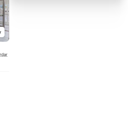
y
rdar