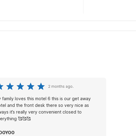
2 months ago.
 family loves this motel 6 this is our get away
tel and the front desk there so very nice as
ways it’s really very convenient closed to
erything 🥰🥰🥰
OOYOO