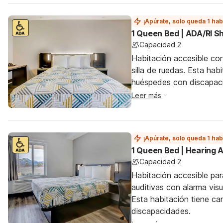
¡Apúrate, solo queda 1 hab
1 Queen Bed | ADA/RI 
Capacidad 2
Habitación accesible co
silla de ruedas. Esta hab
huéspedes con discapac
Leer más
¡Apúrate, solo queda 1 hab
1 Queen Bed | Hearing 
Capacidad 2
Habitación accesible par
auditivas con alarma visu
Esta habitación tiene ca
discapacidades.