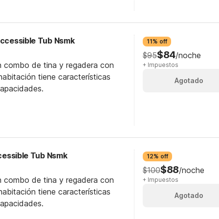
 Accessible Tub Nsmk
11% off
$84
$95
/noche
n combo de tina y regadera con
+ Impuestos
abitación tiene características
Agotado
capacidades.
ccessible Tub Nsmk
12% off
$88
$100
/noche
n combo de tina y regadera con
+ Impuestos
abitación tiene características
Agotado
capacidades.