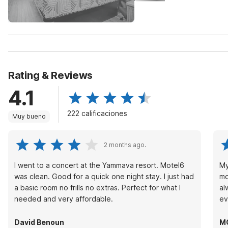
Rating & Reviews
4.1
222 calificaciones
Muy bueno
2 months ago.
I went to a concert at the Yammava resort. Motel6
My
was clean. Good for a quick one night stay. I just had
mo
a basic room no frills no extras. Perfect for what I
al
needed and very affordable.
ev
David Benoun
M