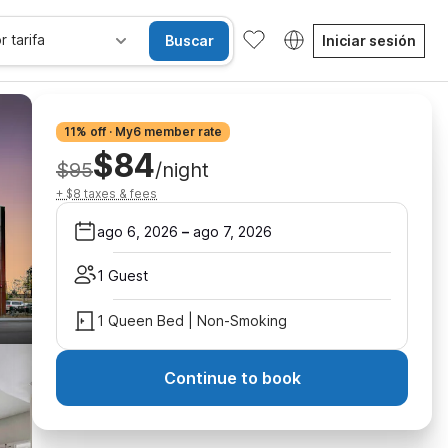
r tarifa
Buscar
Iniciar sesión
11% off · My6 member rate
$84
$95
/night
+ $8 taxes & fees
ago 6, 2026
–
ago 7, 2026
1 Guest
1 Queen Bed | Non-Smoking
Continue to book