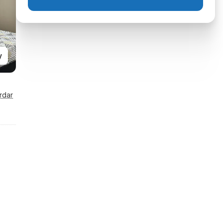
y
rdar