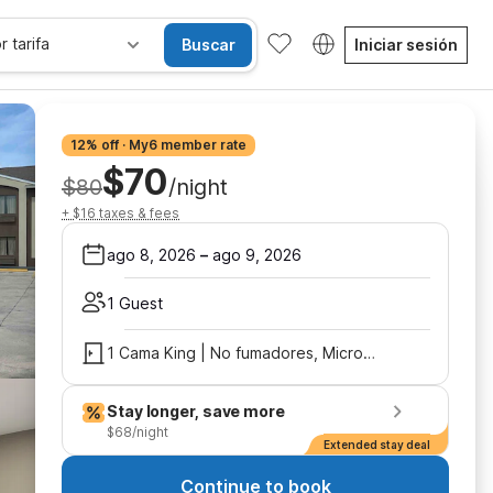
r tarifa
Buscar
Iniciar sesión
12% off · My6 member rate
$70
$80
/night
+ $16 taxes & fees
ago 8, 2026
–
ago 9, 2026
1 Guest
1 Cama King | No fumadores, Microondas
Stay longer, save more
$68/night
Extended stay deal
Continue to book