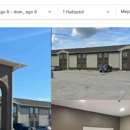
Mejo
ago 8
–
dom., ago 9
1 Huésped