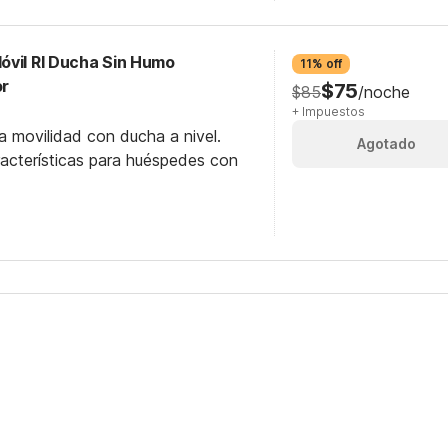
óvil RI Ducha Sin Humo
11% off
or
$75
$85
/noche
+ Impuestos
a movilidad con ducha a nivel.
Agotado
racterísticas para huéspedes con