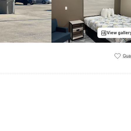
View galler
Gua