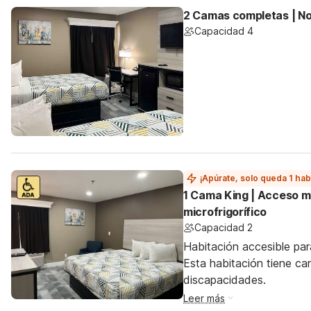
2 Camas completas | N
Capacidad 4
¡Apúrate, solo queda 1 hab
1 Cama King | Acceso mó
microfrigorífico
Capacidad 2
Habitación accesible par
Esta habitación tiene ca
discapacidades.
Leer más