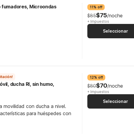
o fumadores, Microondas
11% off
$75
$85
/noche
+ Impuestos
Seleccionar
itación!
12% off
vil, ducha RI, sin humo,
$70
$80
/noche
+ Impuestos
Seleccionar
a movilidad con ducha a nivel.
racterísticas para huéspedes con