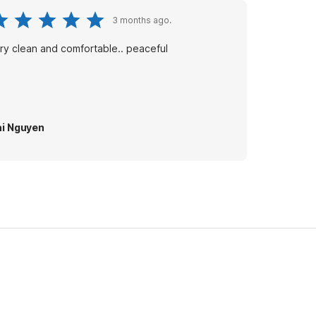
3 months ago.
ry clean and comfortable.. peaceful
i Nguyen