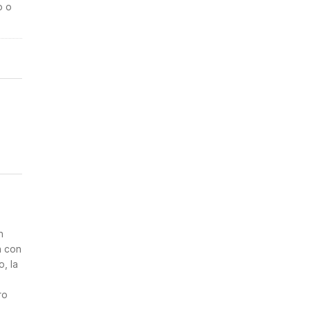
o o
n
a con
, la
2
ro