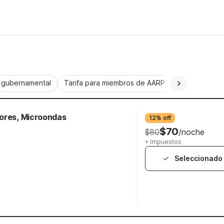
a gubernamental
Tarifa para miembros de AARP
CorporatePlu
dores, Microondas
12% off
$70
$80
/noche
+ Impuestos
Seleccionado