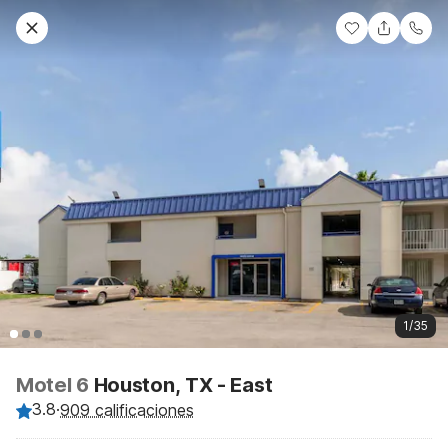
1/35
Motel 6
Houston, TX - East
3.8
·
909 calificaciones