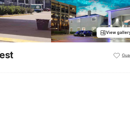
View galler
est
Gua