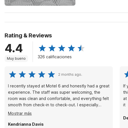
Rating & Reviews
4.4
326 calificaciones
Muy bueno
2 months ago.
I recently stayed at Motel 6 and honestly had a great
If
experience. The staff was super welcoming, the
th
room was clean and comfortable, and everything felt
at
smooth from check-in to check-out. I especially
it
appreciated how attentive and professional
Mostrar más
everyone was during my stay. It made the trip a lot
De
less stressful. I’ll definitely recommend this hotel to
Kendrianna Davis