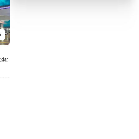
y
rdar