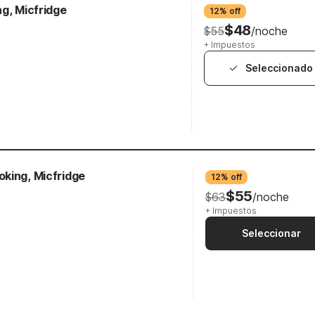
g, Micfridge
12% off
$48
$55
/noche
+ Impuestos
Seleccionado
king, Micfridge
12% off
$55
$63
/noche
+ Impuestos
Seleccionar