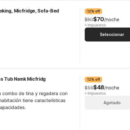
king, Micfridge, Sofa-Bed
12% off
$70
$80
/noche
+ Impuestos
Seleccionar
ss Tub Nsmk Micfridg
12% off
$48
$55
/noche
n combo de tina y regadera con
+ Impuestos
abitación tiene características
Agotado
capacidades.