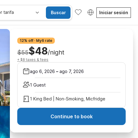
r tarifa
Buscar
Iniciar sesión
12% off · My6 rate
$48
$55
/night
+ $8 taxes & fees
ago 6, 2026
–
ago 7, 2026
1 Guest
1 King Bed | Non-Smoking, Micfridge
Continue to book