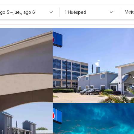
Mejo
ago 5
–
jue., ago 6
1 Huésped