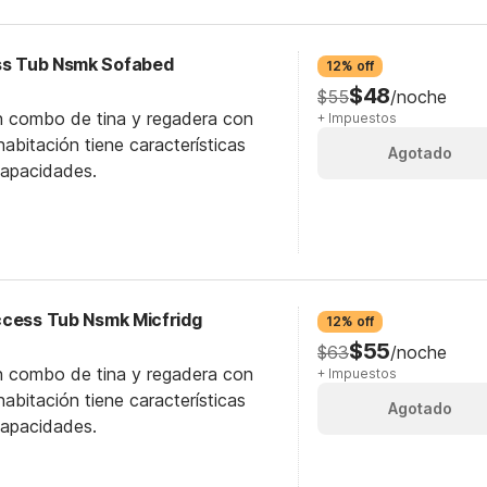
ess Tub Nsmk Sofabed
12% off
$48
$55
/noche
n combo de tina y regadera con
+ Impuestos
abitación tiene características
Agotado
capacidades.
ccess Tub Nsmk Micfridg
12% off
$55
$63
/noche
n combo de tina y regadera con
+ Impuestos
abitación tiene características
Agotado
capacidades.