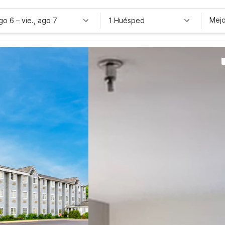
Mejo
ago 6
–
vie., ago 7
1 Huésped