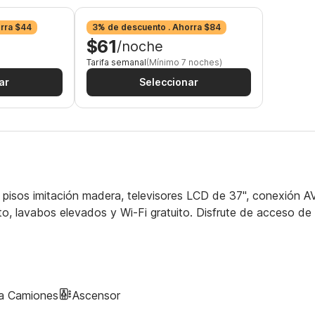
rra $44
3% de descuento . Ahorra $84
$61
/noche
Tarifa semanal
(Mínimo 7 noches)
ar
Seleccionar
 pisos imitación madera, televisores LCD de 37", conexión A
o, lavabos elevados y Wi-Fi gratuito. Disfrute de acceso de
ra Camiones
Ascensor