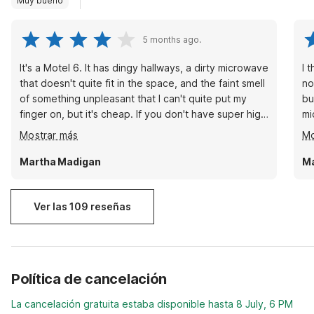
Muy bueno
5 months ago.
It's a Motel 6. It has dingy hallways, a dirty microwave
I 
that doesn't quite fit in the space, and the faint smell
no
of something unpleasant that I can't quite put my
bu
finger on, but it's cheap. If you don't have super high
mi
expectations it's really not bad. The renovations
Un
Mostrar más
Mo
appear to be mostly lipstick on a pig, but the bed
sh
was very comfortable and the bathroom has nice
ov
Martha Madigan
Ma
new fixtures which is more than I can say for the
th
Comfort inn I stayed in the night before. Plus they let
me bring my dog.
Ver las 109 reseñas
Política de cancelación
La cancelación gratuita estaba disponible hasta 8 July, 6 PM