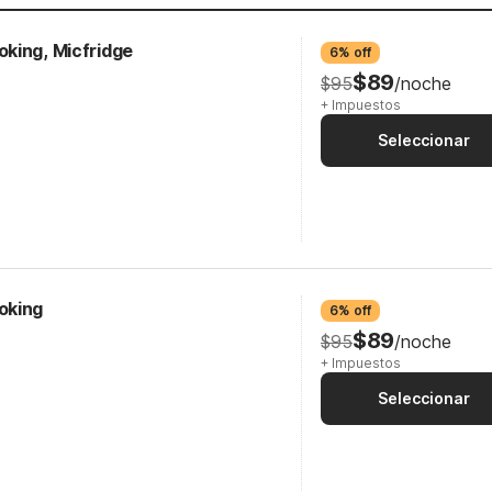
king, Micfridge
6% off
$89
$95
/noche
+ Impuestos
Seleccionar
oking
6% off
$89
$95
/noche
+ Impuestos
Seleccionar