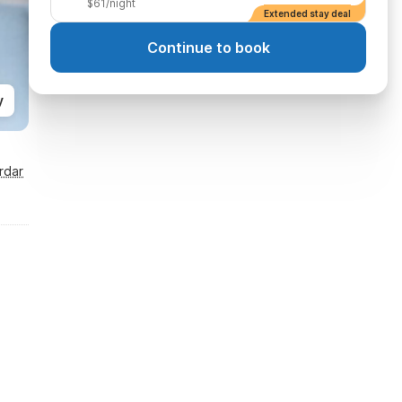
$61/night
Extended stay deal
Continue to book
y
rdar