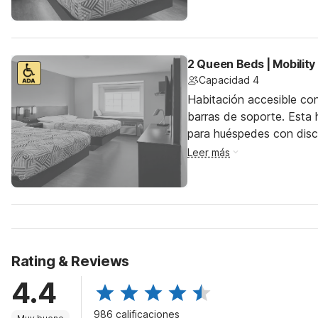
2 Queen Beds | Mobilit
Capacidad 4
Habitación accesible co
barras de soporte. Esta h
para huéspedes con dis
Leer más
Rating & Reviews
4.4
986 calificaciones