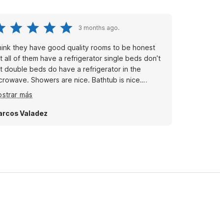
3 months ago.
think they have good quality rooms to be honest
t all of them have a refrigerator single beds don’t
t double beds do have a refrigerator in the
crowave. Showers are nice. Bathtub is nice.
fortunately it is. I don’t know. I felt like the single
strar más
ould have a refrigerator, but that’s if you ask me
erall good experience helpful staff when needed
rcos Valadez
anks again.