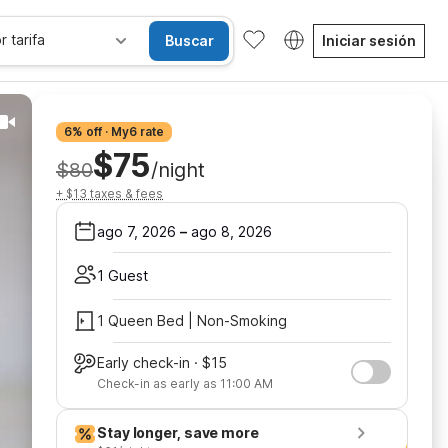
r tarifa
Buscar
Iniciar sesión
6% off · My6 rate
$75
$80
/night
+ $13 taxes & fees
ago 7, 2026
–
ago 8, 2026
1 Guest
1 Queen Bed | Non-Smoking
Early check-in · $15
Check-in as early as 11:00 AM
Stay longer, save more