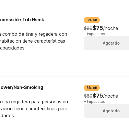
 Accessible Tub Nsmk
6% off
$75
$80
/noche
n combo de tina y regadera con
+ Impuestos
abitación tiene características
Agotado
capacidades.
Shower/Non-Smoking
6% off
$75
$80
/noche
n una regadera para personas en
+ Impuestos
itación tiene características para
Agotado
idades.