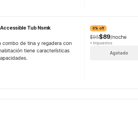
y Accessible Tub Nsmk
6% off
$89
$95
/noche
n combo de tina y regadera con
+ Impuestos
abitación tiene características
Agotado
capacidades.