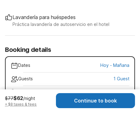
Lavandería para huéspedes
Práctica lavandería de autoservicio en el hotel
Booking details
Dates
Hoy
-
Mañana
Guests
1 Guest
Early check-in · $15
$62
$77
/night
Check-in as early as 11:00 AM
Continue to book
+ $8 taxes & fees