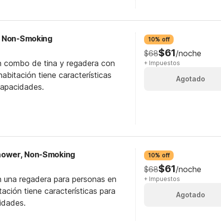
, Non-Smoking
10% off
$61
$68
/noche
n combo de tina y regadera con
+ Impuestos
abitación tiene características
Agotado
capacidades.
Shower, Non-Smoking
10% off
$61
$68
/noche
n una regadera para personas en
+ Impuestos
itación tiene características para
Agotado
idades.