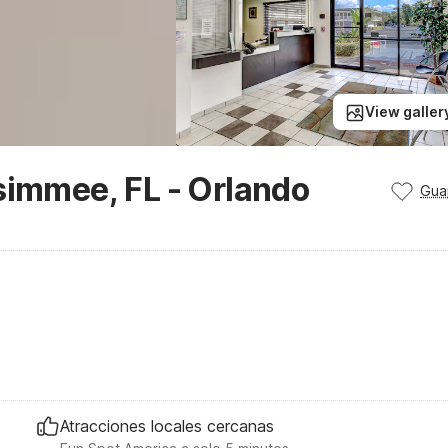
View galler
simmee, FL - Orlando
Gua
Atracciones locales cercanas