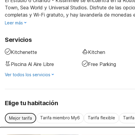
El Estudio 6 Orlando - Kissimmee se encuentra en la Rout
Town, Sea World y Universal Studios. Disfrute de las opci
completas y Wi-Fi gratuito, y hay lavandería de monedas en
Leer más
Servicios
Kitchenette
Kitchen
Piscina Al Aire Libre
Free Parking
Ver todos los servicios
Elige tu habitación
Tarifa miembro My6
Tarifa flexible
Tarif
Mejor tarifa