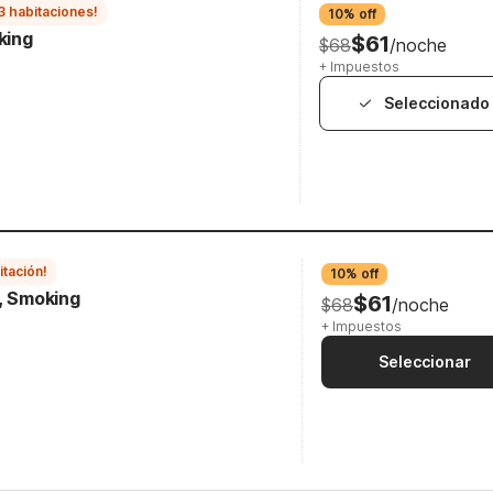
3 habitaciones!
10% off
king
$61
$68
/noche
+ Impuestos
Seleccionado
itación!
10% off
e, Smoking
$61
$68
/noche
+ Impuestos
Seleccionar