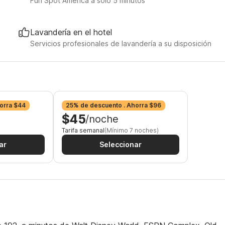
Fun Spot America a solo 5 minutos
Lavandería en el hotel
Servicios profesionales de lavandería a su disposición
orra $44
25% de descuento . Ahorra $96
$45
/noche
Tarifa semanal
(Mínimo 7 noches)
ar
Seleccionar