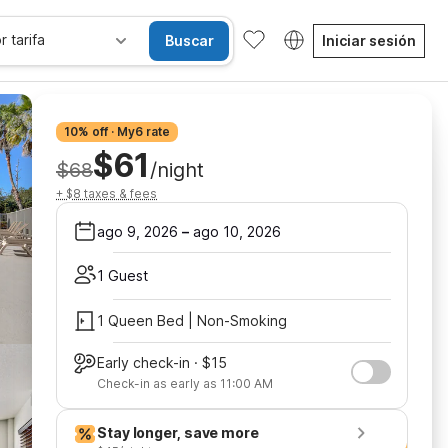
r tarifa
Buscar
Iniciar sesión
10% off · My6 rate
$61
$68
/night
+ $8 taxes & fees
ago 9, 2026
–
ago 10, 2026
1 Guest
1 Queen Bed | Non-Smoking
Early check-in · $15
Check-in as early as 11:00 AM
Stay longer, save more