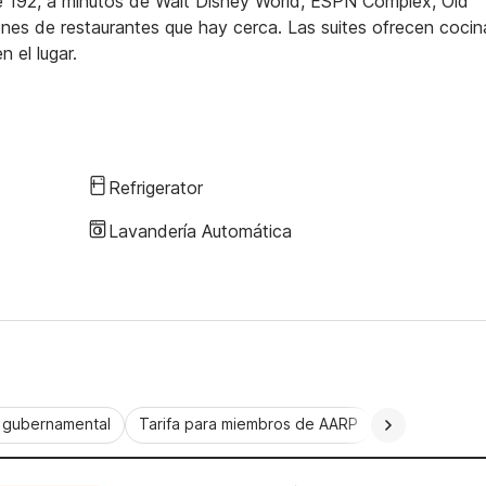
e 192, a minutos de Walt Disney World, ESPN Complex, Old
ones de restaurantes que hay cerca. Las suites ofrecen cocin
 el lugar.
Refrigerator
Lavandería Automática
a gubernamental
Tarifa para miembros de AARP
CorporatePlu