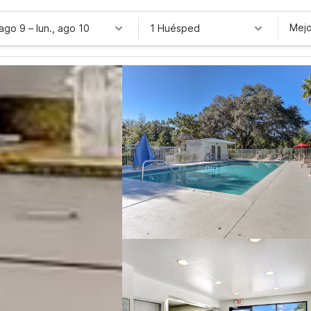
Mejo
 ago 9
–
lun., ago 10
1 Huésped