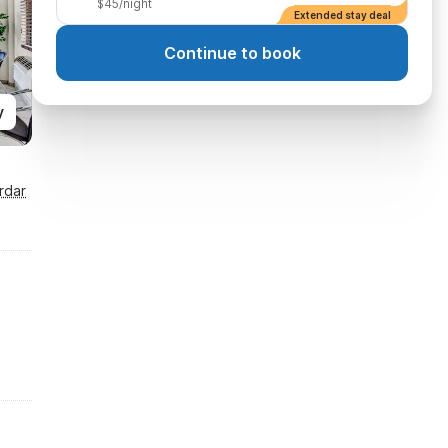
$45/night
Extended stay deal
Continue to book
y
rdar