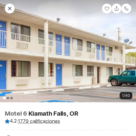
1/40
Motel 6
Klamath Falls, OR
4.2
·
1779 calificaciones