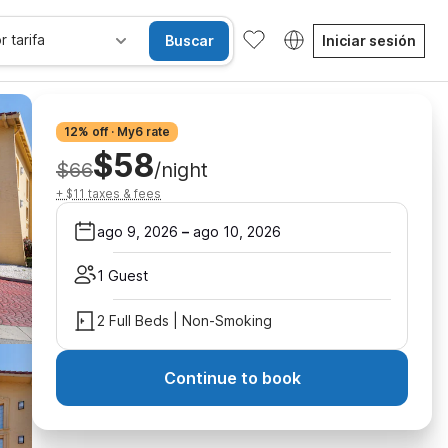
r tarifa
Buscar
Iniciar sesión
12% off · My6 rate
$58
$66
/night
+ $11 taxes & fees
ago 9, 2026
–
ago 10, 2026
1 Guest
2 Full Beds | Non-Smoking
Continue to book