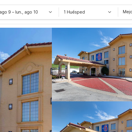
Mejo
 ago 9
–
lun., ago 10
1 Huésped