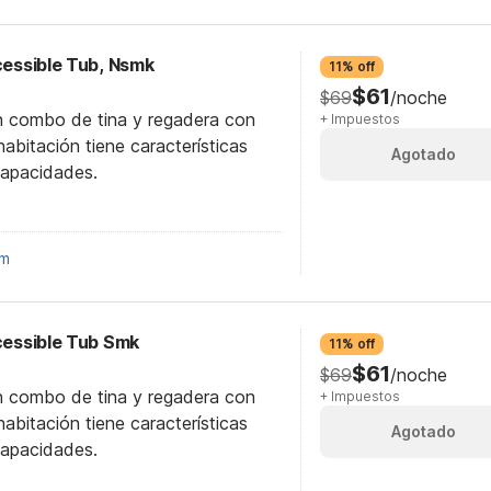
ccessible Tub, Nsmk
11% off
$61
$69
/noche
n combo de tina y regadera con
+ Impuestos
abitación tiene características
Agotado
capacidades.
om
ccessible Tub Smk
11% off
$61
$69
/noche
n combo de tina y regadera con
+ Impuestos
abitación tiene características
Agotado
capacidades.