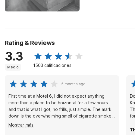
Rating & Reviews
3.3
1503 calificaciones
Medio
5 months ago.
First time at a Motel 6, I did not expect anything
Do
more than a place to be hoizontal for a few hours
Kn
and that is what I got, no frills, just simple. The mark
Th
down is the overwhelming smell of cigarette smoke,
fo
not as bad in the room itself, but strong in the
Mostrar más
bathroom and outside room everywhere. Other than
T