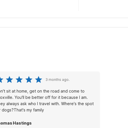
3 months ago.
n't sit at home, get on the road and come to
oxville. You'll be better off for it because I am.
ey always ask who I travel with. Where's the spot
r dogs?That's my family
homas Hastings