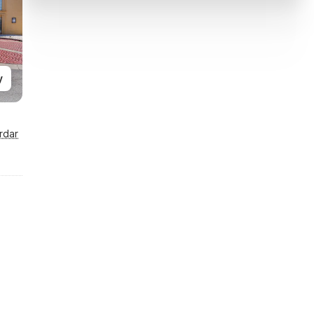
y
rdar