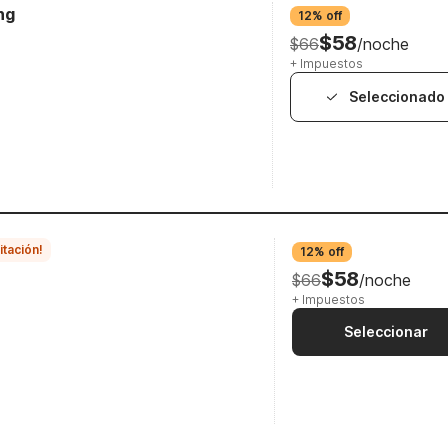
ng
12% off
$58
$66
/noche
+ Impuestos
Seleccionado
itación!
12% off
$58
$66
/noche
+ Impuestos
Seleccionar