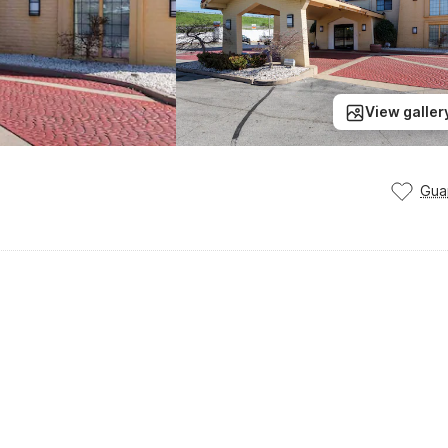
View galler
Gua