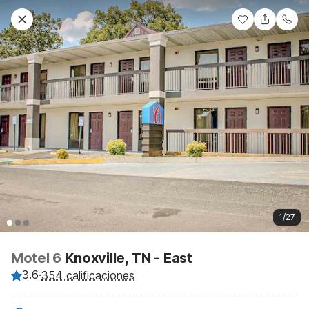
1/27
Motel 6
Knoxville, TN - East
3.6
·
354 calificaciones