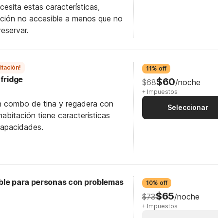
esita estas características,
ación no accesible a menos que no
reservar.
itación!
11% off
cfridge
$60
$68
/noche
+ Impuestos
n combo de tina y regadera con
Seleccionar
abitación tiene características
capacidades.
ble para personas con problemas
10% off
$65
$73
/noche
+ Impuestos