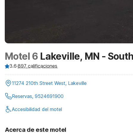
Motel 6
Lakeville, MN - South
3.6
·
897
calificaciones
11274 210th Street West, Lakeville
Reservas, 9524691900
Accesibilidad del motel
Acerca de este motel