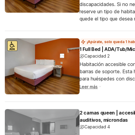
discapacidades. Si no nec
reserve un tipo de habit
quede el tipo que desea 
¡Apúrate, solo queda 1 hab
1 Full Bed | ADA/Tub/Mi
Capacidad 2
Habitación accesible co
barras de soporte. Esta h
para huéspedes con dis
Leer más
2 camas queen | accesi
auditivos, microndas
Capacidad 4