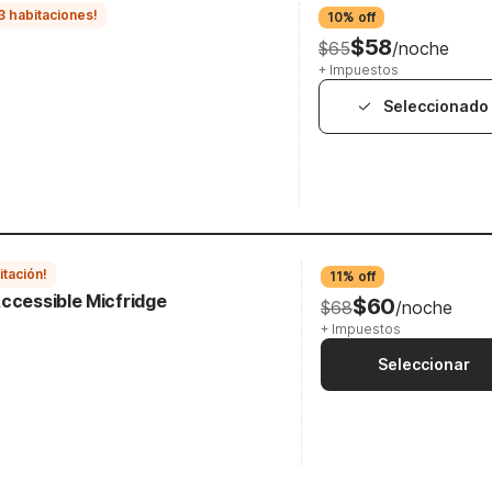
3 habitaciones!
10% off
$58
$65
/noche
+ Impuestos
Seleccionado
itación!
11% off
ccessible Micfridge
$60
$68
/noche
+ Impuestos
Seleccionar