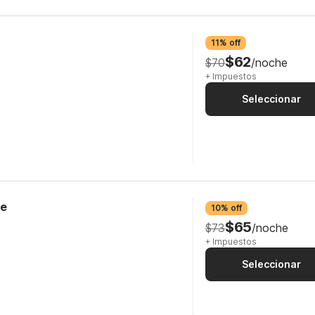
11% off
$62
$70
/noche
+ Impuestos
Seleccionar
ge
10% off
$65
$73
/noche
+ Impuestos
Seleccionar