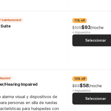
2 habitaciones!
11% off
 Suite
$93
$105
/noche
+ Impuestos
Seleccionar
itación!
10% off
wer/Hearing Impaired
$58
$65
/noche
+ Impuestos
 alarma visual y dispositivos de
Seleccionar
para personas en silla de ruedas
racterísticas para huéspedes con