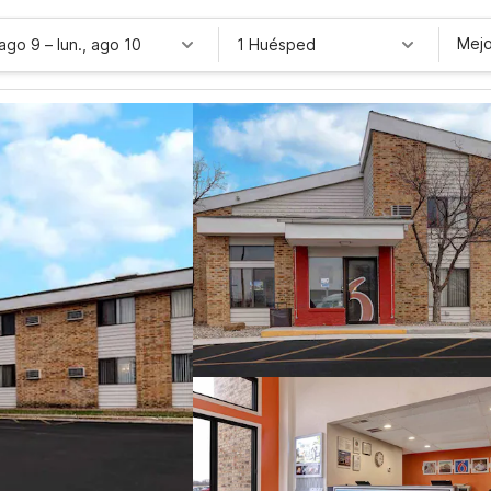
Mejo
 ago 9
–
lun., ago 10
1 Huésped