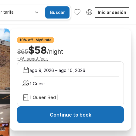
r tarifa
Buscar
Iniciar sesión
10% off · My6 rate
$58
$65
/night
+ $6 taxes & fees
ago 9, 2026
–
ago 10, 2026
1 Guest
1 Queen Bed |
Continue to book