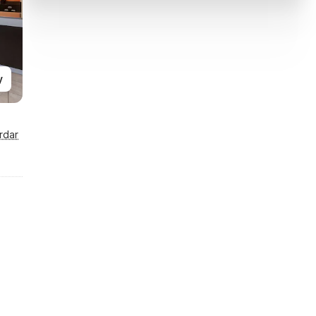
y
rdar