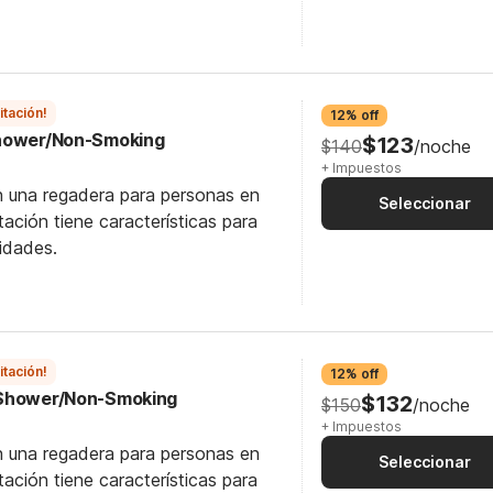
itación!
12% off
Shower/Non-Smoking
$123
$140
/noche
+ Impuestos
n una regadera para personas en
Seleccionar
itación tiene características para
idades.
itación!
12% off
 Shower/Non-Smoking
$132
$150
/noche
+ Impuestos
n una regadera para personas en
Seleccionar
itación tiene características para