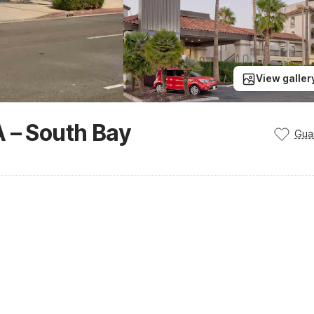
View galler
 – South Bay
Gua