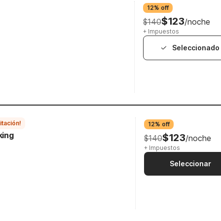
12% off
$123
$140
/noche
+ Impuestos
Seleccionado
itación!
12% off
king
$123
$140
/noche
+ Impuestos
Seleccionar