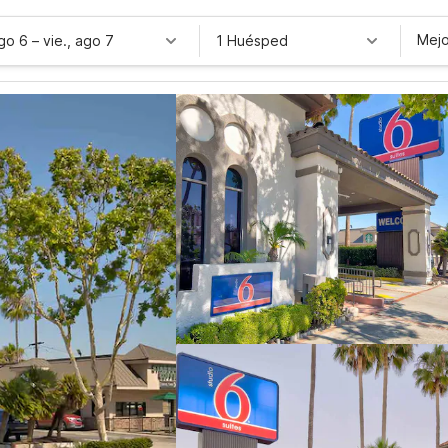
Mejo
ago 6
–
vie., ago 7
1 Huésped