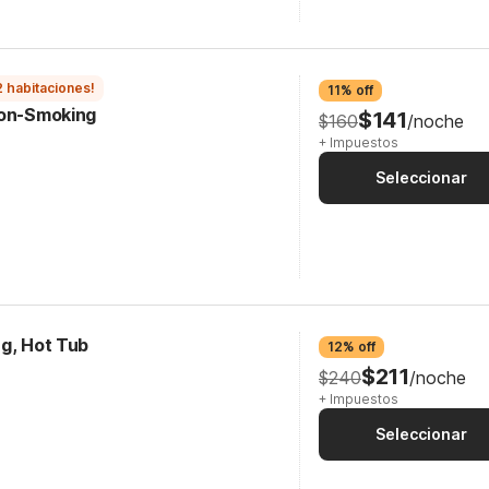
2 habitaciones!
11% off
Non-Smoking
$141
$160
/noche
+ Impuestos
Seleccionar
ng, Hot Tub
12% off
$211
$240
/noche
+ Impuestos
Seleccionar