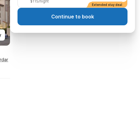
$115/night
Extended stay deal
Continue to book
y
rdar