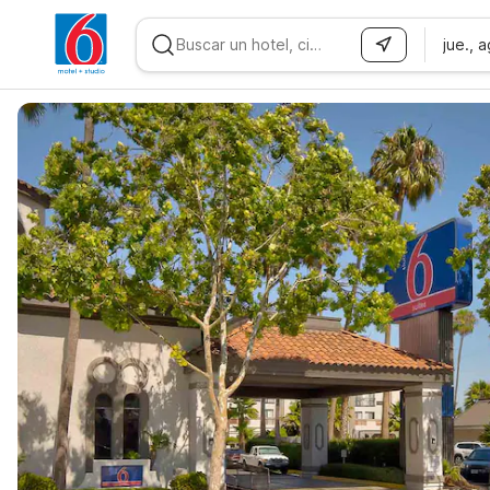
jue., 
WIZARD MEMBER