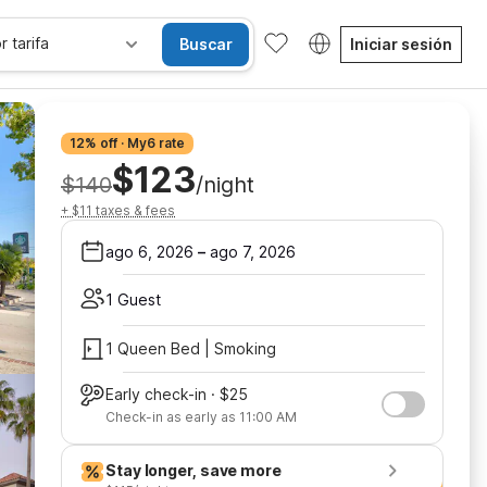
r tarifa
Buscar
Iniciar sesión
12% off · My6 rate
$123
$140
/night
+ $11 taxes & fees
ago 6, 2026
–
ago 7, 2026
1 Guest
1 Queen Bed | Smoking
Early check-in · $25
Check-in as early as 11:00 AM
Stay longer, save more