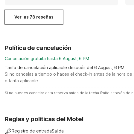
towels. Check-in was quick and easy. There's a
microwave and a refrigerator in the room.
Ver las 78 reseñas
Política de cancelación
Cancelación gratuita hasta 6 August, 6 PM
Tarifa de cancelación aplicable después del 6 August, 6 PM
Si no cancelas a tiempo o haces el check-in antes de la hora de 
o tarifa aplicable
Si no puedes cancelar esta reserva antes de la fecha límite a través de
Reglas y políticas del Motel
Registro de entrada
Salida