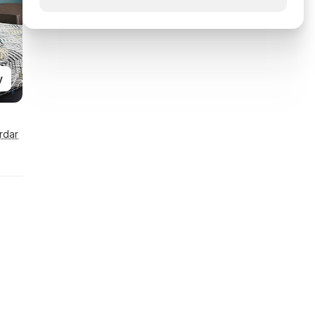
y
rdar