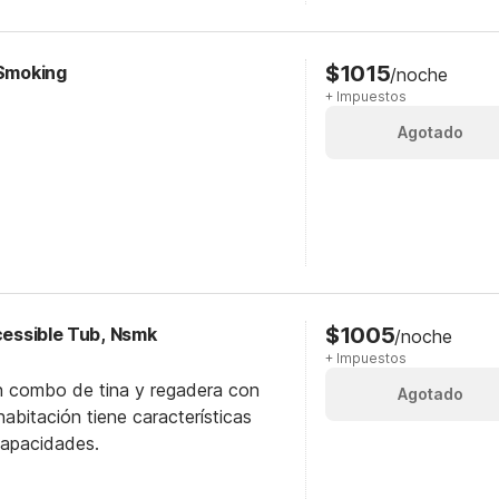
$1015
-Smoking
/noche
+ Impuestos
Agotado
$1005
ccessible Tub, Nsmk
/noche
+ Impuestos
n combo de tina y regadera con
Agotado
abitación tiene características
capacidades.