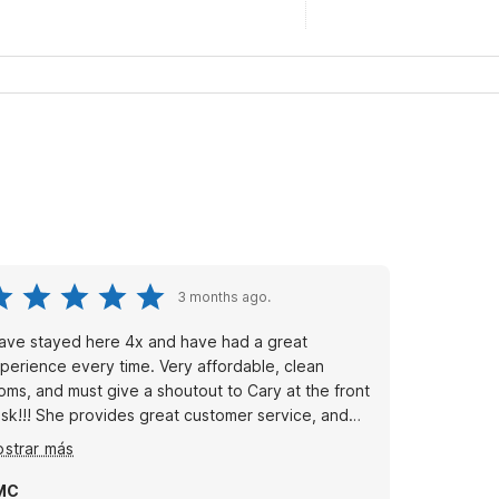
3 months ago.
have stayed here 4x and have had a great
perience every time. Very affordable, clean
oms, and must give a shoutout to Cary at the front
sk!!! She provides great customer service, and
 always been very nice & professional! It’s a great
strar más
ace to stay if you’re traveling between SoCal and
rCal.
MC