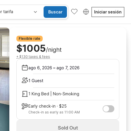
r tarifa
Buscar
Iniciar sesión
Flexible rate
$1005
/night
+ $130 taxes & fees
ago 6, 2026
–
ago 7, 2026
1 Guest
1 King Bed | Non-Smoking
Early check-in · $25
Check-in as early as 11:00 AM
Sold Out