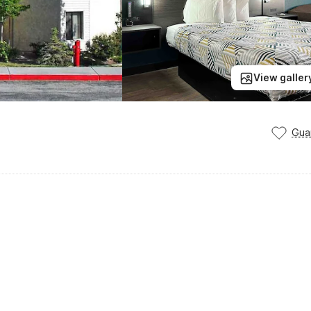
View galler
Gua