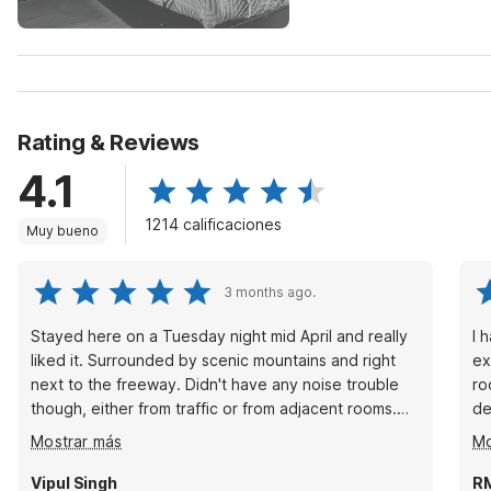
Rating & Reviews
4.1
1214 calificaciones
Muy bueno
3 months ago.
Stayed here on a Tuesday night mid April and really
I 
liked it. Surrounded by scenic mountains and right
ex
next to the freeway. Didn't have any noise trouble
ro
though, either from traffic or from adjacent rooms.
de
They serve coffee in the morning. There's a gas
has
Mostrar más
Mo
station and a Wendy's right next to the motel. My
pl
room was very spacious and clean with plenty of
No
Vipul Singh
R