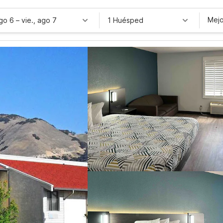
Mejo
ago 6
–
vie., ago 7
1 Huésped