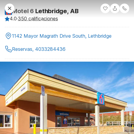
Motel 6
Lethbridge, AB
4.0
·
350 calificaciones
1142 Mayor Magrath Drive South, Lethbridge
Reservas, 4033284436