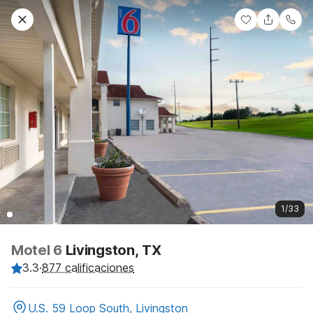
1/33
Motel 6
Livingston, TX
3.3
·
877 calificaciones
U.S. 59 Loop South, Livingston