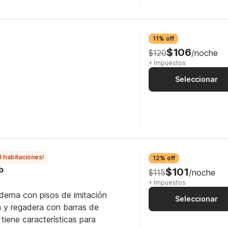
11% off
$106
$120
/noche
+ Impuestos
Seleccionar
3 habitaciones!
12% off
b
$101
$115
/noche
+ Impuestos
derna con pisos de imitación
Seleccionar
 y regadera con barras de
tiene características para