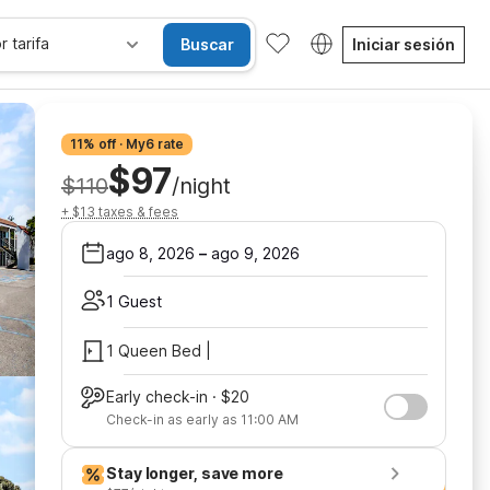
r tarifa
Buscar
Iniciar sesión
11% off · My6 rate
$97
$110
/night
+ $13 taxes & fees
ago 8, 2026
–
ago 9, 2026
1 Guest
1 Queen Bed |
Early check-in · $20
Check-in as early as 11:00 AM
Stay longer, save more