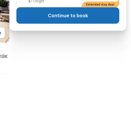
$77/night
Extended stay deal
Continue to book
y
rdar