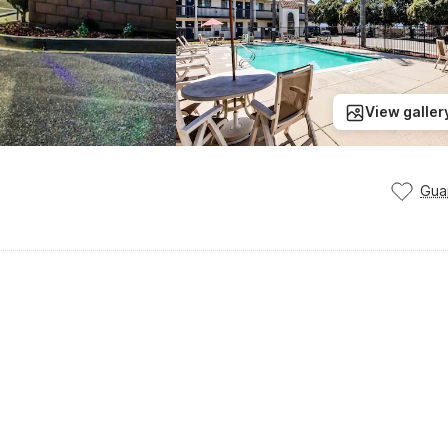
View galler
Gua