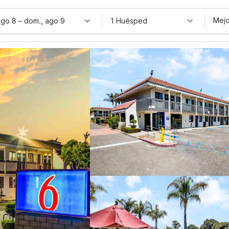
Mejo
ago 8
–
dom., ago 9
1 Huésped