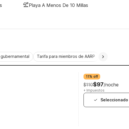
s
Playa A Menos De 10 Millas
a gubernamental
Tarifa para miembros de AARP
CorporatePlu
11% off
$97
$110
/noche
+ Impuestos
Seleccionado