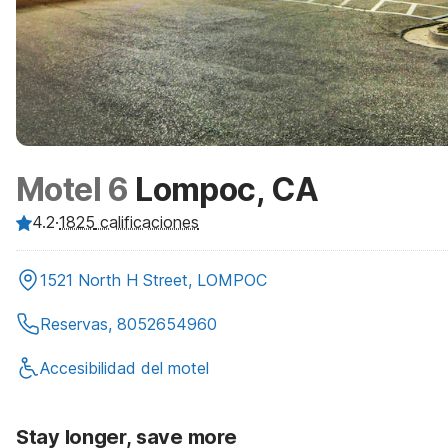
Motel 6
Lompoc, CA
4.2
·
1825
calificaciones
1521 North H Street, LOMPOC
Reservas, 8052654960
Accesibilidad del motel
Stay longer, save more