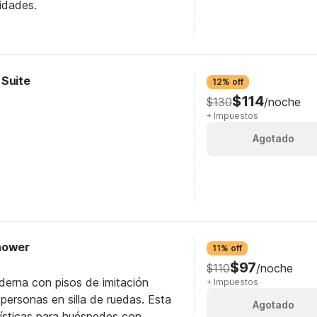
idades.
 Suite
12% off
$114
$130
/noche
+ Impuestos
Agotado
Shower
11% off
$97
$110
/noche
derna con pisos de imitación
+ Impuestos
personas en silla de ruedas. Esta
Agotado
rísticas para huéspedes con