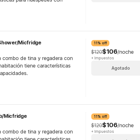
Shower/Micfridge
11% off
$106
$120
/noche
n combo de tina y regadera con
+ Impuestos
abitación tiene características
Agotado
capacidades.
b/Micfridge
11% off
$106
$120
/noche
n combo de tina y regadera con
+ Impuestos
abitación tiene características