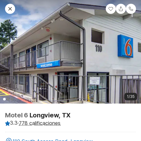
1/35
Motel 6
Longview, TX
3.3
·
778 calificaciones