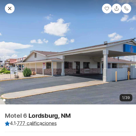
1/39
Motel 6
Lordsburg, NM
4.1
·
777 calificaciones