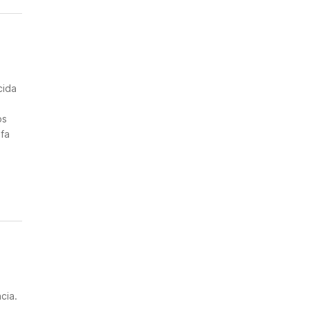
n
cida
os
ifa
cia.