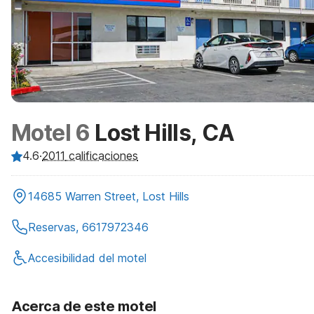
Motel 6
Lost Hills, CA
4.6
·
2011
calificaciones
14685 Warren Street, Lost Hills
Reservas, 6617972346
Accesibilidad del motel
Acerca de este motel