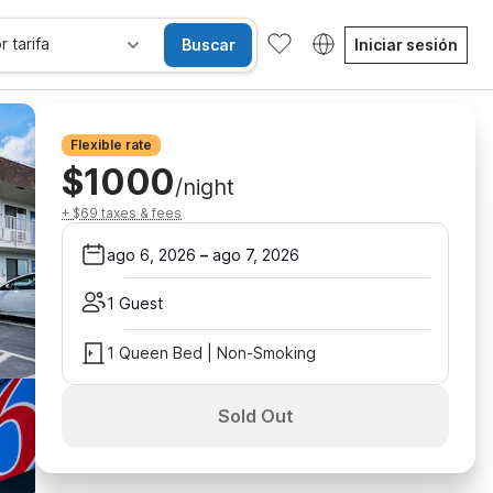
r tarifa
Buscar
Iniciar sesión
Flexible rate
$1000
/night
+ $69 taxes & fees
ago 6, 2026
–
ago 7, 2026
1 Guest
1 Queen Bed | Non-Smoking
Sold Out