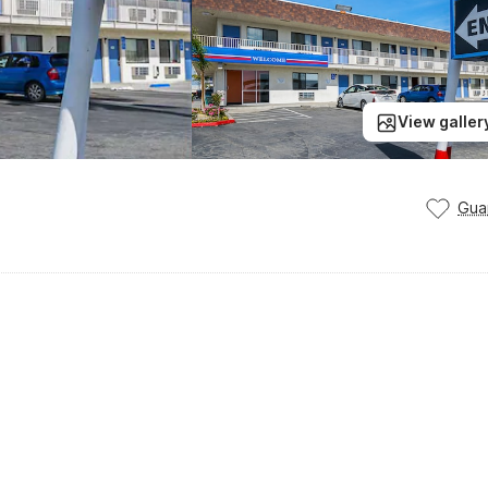
View galler
Gua