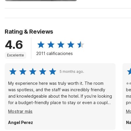
Rating & Reviews
4.6
2011 calificaciones
Excelente
5 months ago.
My experience here was truly worth it. The room
⭐⭐
was spotless, and the staff was incredibly friendly
be
and knowledgeable about the hotel. If you’re looking
ma
for a budget-friendly place to stay or even a couple
pr
of hours for a side trade, this is the place to be.
ou
Mostrar más
Mo
Brenda at the front desk was a lifesaver, helping me
Cu
find my way to my room so that my meeting partner
Pa
Angel Perez
Na
and I could have easy access to each other. Overall,
fo