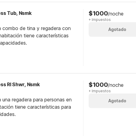
$1000
cess Tub, Nsmk
/noche
+ Impuestos
n combo de tina y regadera con
Agotado
abitación tiene características
capacidades.
$1000
cess RI Shwr, Nsmk
/noche
+ Impuestos
n una regadera para personas en
Agotado
itación tiene características para
idades.