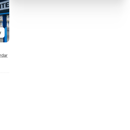
y
rdar