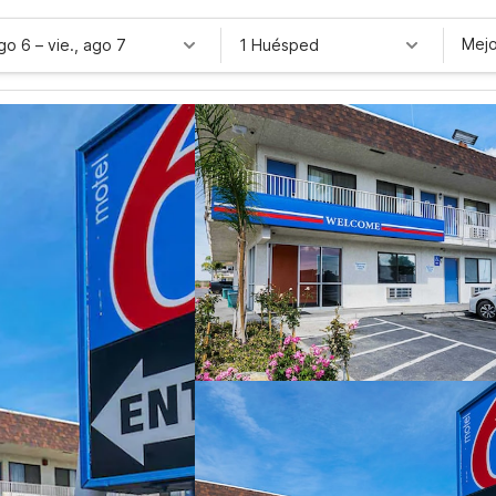
Mejo
ago 6
–
vie., ago 7
1 Huésped