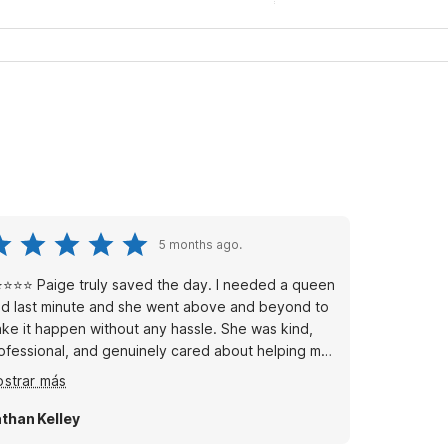
5 months ago.
⭐⭐⭐ Paige truly saved the day. I needed a queen
d last minute and she went above and beyond to
ke it happen without any hassle. She was kind,
ofessional, and genuinely cared about helping me
t, which made a stressful moment way easier.
strar más
stomer service like that is rare these days, and
ige absolutely delivered. Huge thank you to her
than Kelley
r making my stay comfortable — she’s a real asset