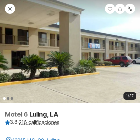
1/37
Motel 6
Luling, LA
3.8
·
216 calificaciones