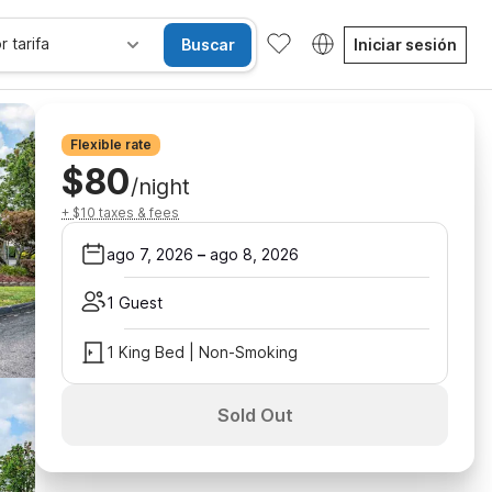
r tarifa
Buscar
Iniciar sesión
Flexible rate
$80
/night
+ $10 taxes & fees
ago 7, 2026
–
ago 8, 2026
1 Guest
1 King Bed | Non-Smoking
Sold Out