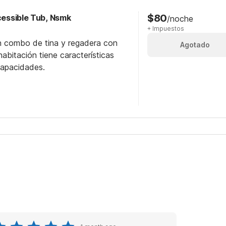
$80
ccessible Tub, Nsmk
/noche
+ Impuestos
n combo de tina y regadera con
Agotado
abitación tiene características
capacidades.