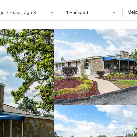
Mejo
ago 7
–
sáb., ago 8
1 Huésped