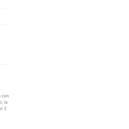
n
a con
, la
or 2