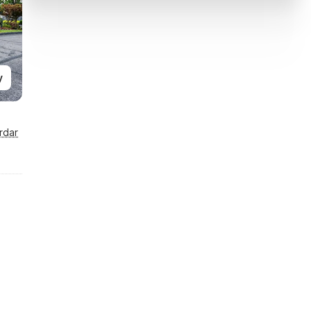
y
rdar