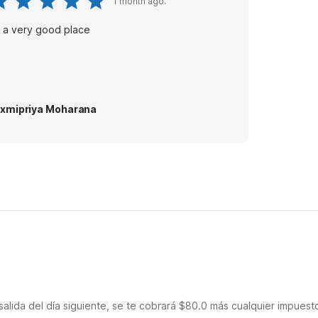
1 month ago.
’s a very good place
xmipriya Moharana
salida del día siguiente, se te cobrará $80.0 más cualquier impuest