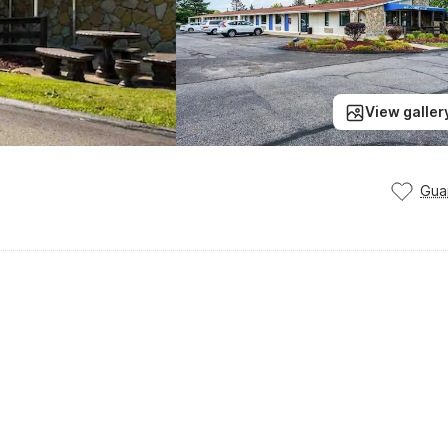
View galler
Gua