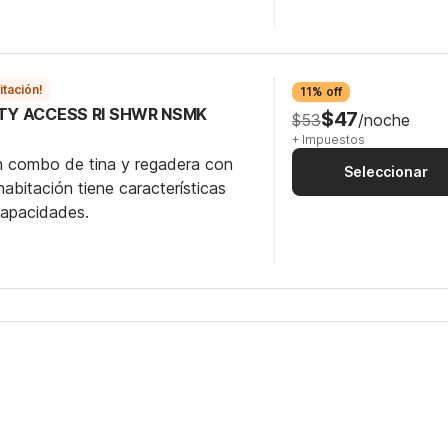
itación!
11% off
ITY ACCESS RI SHWR NSMK
$47
$53
/noche
+ Impuestos
n combo de tina y regadera con
Seleccionar
abitación tiene características
capacidades.