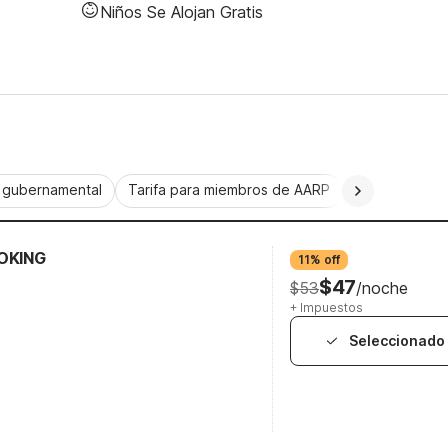
Niños Se Alojan Gratis
a gubernamental
Tarifa para miembros de AARP
CorporatePlu
OKING
11% off
$47
$53
/noche
+ Impuestos
Seleccionado