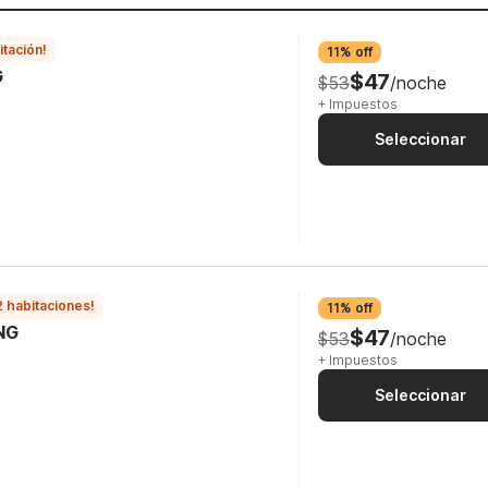
itación!
11% off
G
$47
$53
/noche
+ Impuestos
Seleccionar
2 habitaciones!
11% off
NG
$47
$53
/noche
+ Impuestos
Seleccionar