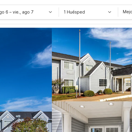
Mejo
ago 6
–
vie., ago 7
1 Huésped