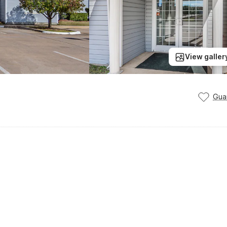
View galler
Gua