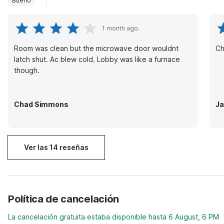
Bueno
1 month ago.
Room was clean but the microwave door wouldnt
Ch
latch shut. Ac blew cold. Lobby was like a furnace
though.
Chad Simmons
J
Ver las 14 reseñas
Política de cancelación
La cancelación gratuita estaba disponible hasta 6 August, 6 PM