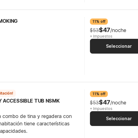
SMOKING
11% off
$47
$53
/noche
+ Impuestos
Seleccionar
itación!
11% off
TY ACCESSIBLE TUB NSMK
$47
$53
/noche
+ Impuestos
n combo de tina y regadera con
Seleccionar
abitación tiene características
capacidades.