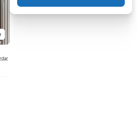
y
rdar