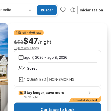
r tarifa
Buscar
Iniciar sesión
11% off · My6 rate
$47
$53
/night
+ $8 taxes & fees
ago 7, 2026
–
ago 8, 2026
1 Guest
1 QUEEN BED | NON-SMOKING
Stay longer, save more
$43/night
Extended stay deal
Continue to book