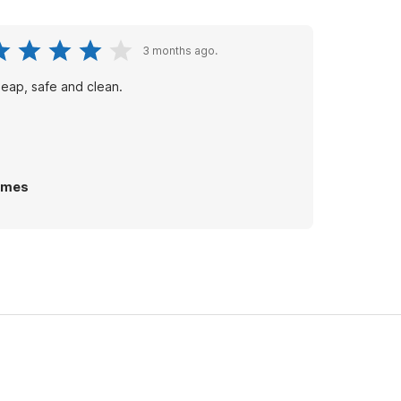
3 months ago.
eap, safe and clean.
ames