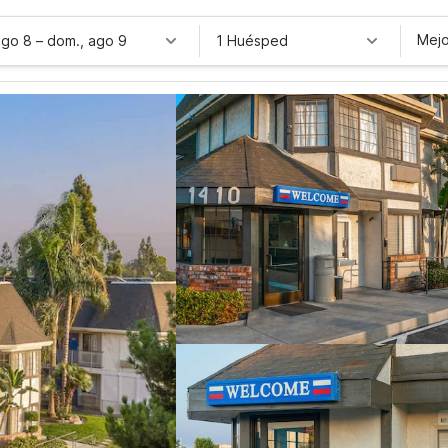
Mejo
ago 8
–
dom., ago 9
1 Huésped