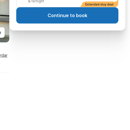
$78/night
Extended stay deal
Continue to book
y
rdar