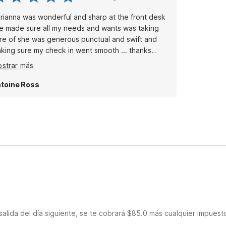
rianna was wonderful and sharp at the front desk
ade sure all my needs and wants was taking
re of she was generous punctual and swift and
king sure my check in went smooth ... thanks
ain Adrianna your customer service was awesome
strar más
toine Ross
salida del día siguiente, se te cobrará $85.0 más cualquier impuest