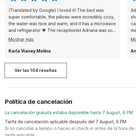
(Translated by Google) I loved it! The bed was
Ad
super comfortable, the pillows were incredibly cozy,
she m
the water was nice and warm, and it has a microwave
ca
and refrigerator 💗 The receptionist Adriana was so
ma
sweet 😍 (Original) Me encantó, súper cómoda la
ag
Mostrar más
Mo
cama, las almohadas súper confortable, el agua
!
calientita, tiene microondas y refrigerador 💗 La
Karla Vianey Molina
An
chica de recepción Adriana un amor 😍
Ver las 104 reseñas
Política de cancelación
La cancelación gratuita estaba disponible hasta 7 August, 6 PM
Tarifa de cancelación aplicable después del 7 August, 6 PM
Si no cancelas a tiempo o haces el check-in antes de la hora de 
tarifa aplicable