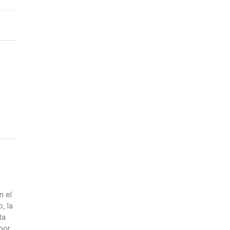
n
n el
, la
ta
por