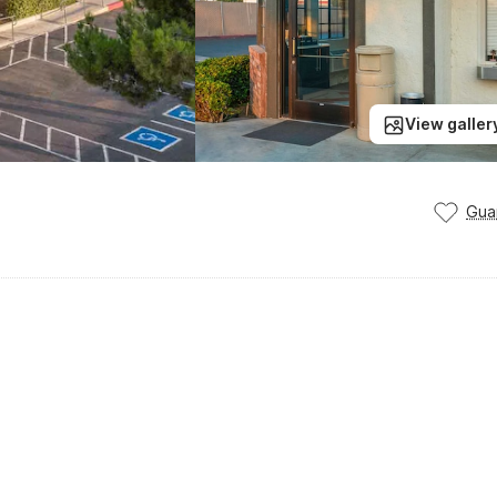
View galler
Gua