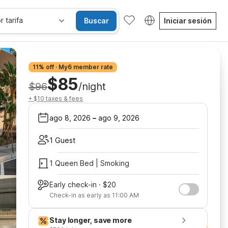
r tarifa
Buscar
Iniciar sesión
11% off · My6 member rate
$85
$96
/night
+ $10 taxes & fees
ago 8, 2026
–
ago 9, 2026
1 Guest
1 Queen Bed | Smoking
Early check-in · $20
Check-in as early as 11:00 AM
Stay longer, save more