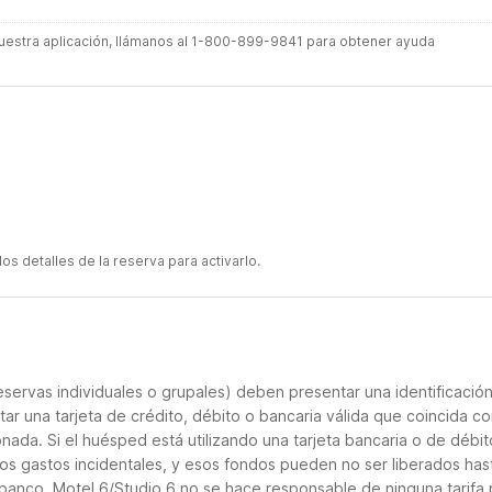
 nuestra aplicación, llámanos al 1-800-899-9841 para obtener ayuda
s detalles de la reserva para activarlo.
servas individuales o grupales) deben presentar una identificació
tar una tarjeta de crédito, débito o bancaria válida que coincida co
nada. Si el huésped está utilizando una tarjeta bancaria o de débito
los gastos incidentales, y esos fondos pueden no ser liberados has
 banco. Motel 6/Studio 6 no se hace responsable de ninguna tarifa 