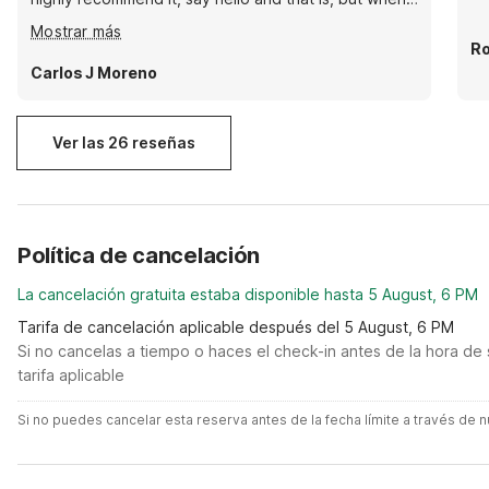
you look at this advertisement, I can share
Mostrar más
everything and be seen coming to this place very
Ro
welcoming, greeting and blessings.
Carlos J Moreno
Ver las 26 reseñas
Política de cancelación
La cancelación gratuita estaba disponible hasta 5 August, 6 PM
Tarifa de cancelación aplicable después del 5 August, 6 PM
Si no cancelas a tiempo o haces el check-in antes de la hora de 
tarifa aplicable
Si no puedes cancelar esta reserva antes de la fecha límite a través de