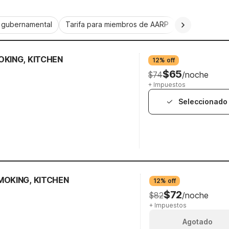
a gubernamental
Tarifa para miembros de AARP
CorporatePlu
OKING, KITCHEN
12% off
$65
$74
/noche
+ Impuestos
Seleccionado
MOKING, KITCHEN
12% off
$72
$82
/noche
+ Impuestos
Agotado