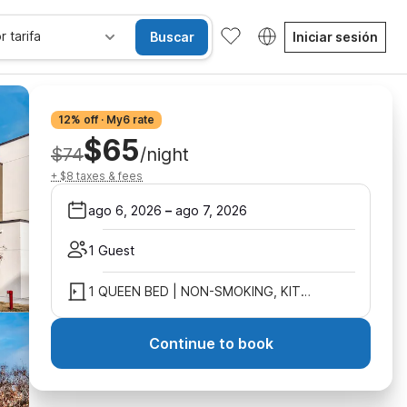
r tarifa
Buscar
Iniciar sesión
12% off · My6 rate
$65
$74
/night
+ $8 taxes & fees
ago 6, 2026
–
ago 7, 2026
1 Guest
1 QUEEN BED | NON-SMOKING, KITCHEN
Continue to book