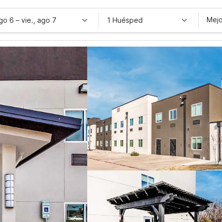
Mejo
ago 6
–
vie., ago 7
1 Huésped