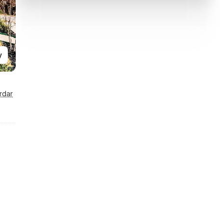
y
rdar