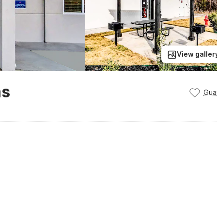
View galler
as
Gua