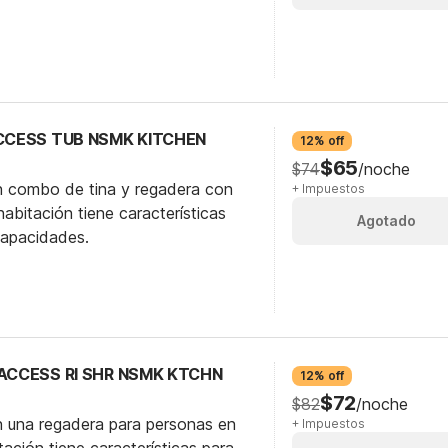
ACCESS TUB NSMK KITCHEN
12% off
$65
$74
/noche
n combo de tina y regadera con
+ Impuestos
abitación tiene características
Agotado
capacidades.
 ACCESS RI SHR NSMK KTCHN
12% off
$72
$82
/noche
n una regadera para personas en
+ Impuestos