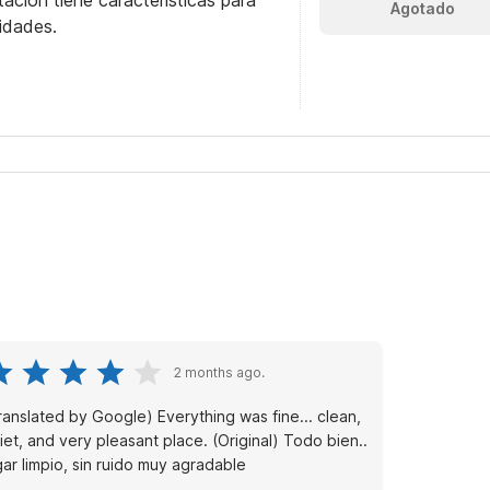
itación tiene características para
Agotado
idades.
2 months ago.
ranslated by Google) Everything was fine... clean,
t, and very pleasant place. (Original) Todo bien..
gar limpio, sin ruido muy agradable