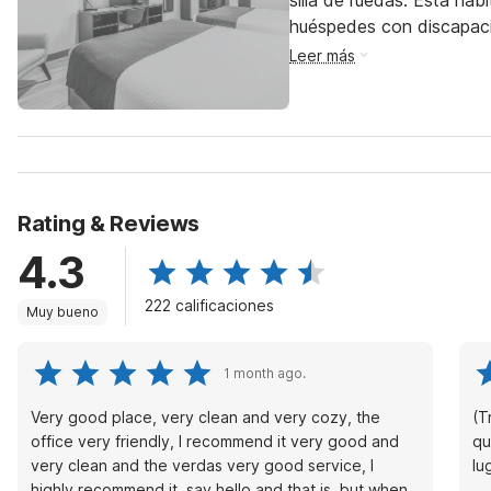
silla de ruedas. Esta hab
huéspedes con discapac
Leer más
Rating & Reviews
4.3
222 calificaciones
Muy bueno
1 month ago.
Very good place, very clean and very cozy, the
(T
office very friendly, I recommend it very good and
quie
very clean and the verdas very good service, I
lu
highly recommend it, say hello and that is, but when