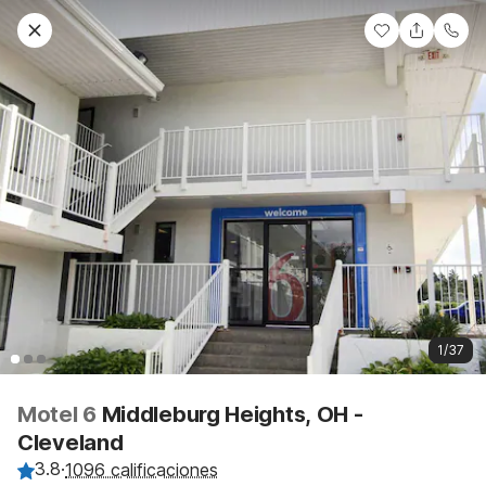
1/37
Motel 6
Middleburg Heights, OH -
Cleveland
3.8
·
1096 calificaciones