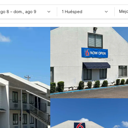
Mejo
ago 8
–
dom., ago 9
1 Huésped