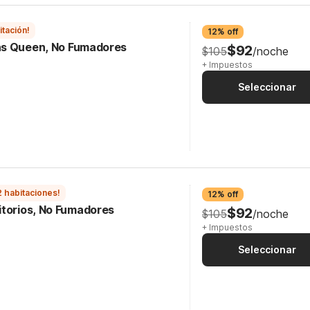
itación!
12% off
as Queen, No Fumadores
$92
$105
/noche
+ Impuestos
Seleccionar
2 habitaciones!
12% off
itorios, No Fumadores
$92
$105
/noche
+ Impuestos
Seleccionar