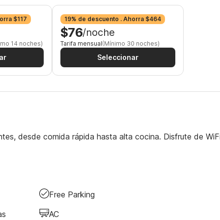
orra $117
19% de descuento . Ahorra $464
$76
/noche
imo 14 noches)
Tarifa mensual
(Mínimo 30 noches)
ar
Seleccionar
ntes, desde comida rápida hasta alta cocina. Disfrute de WiF
Free Parking
as
AC