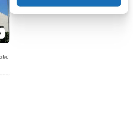
y
rdar