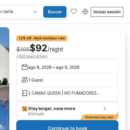
r tarifa
Buscar
Iniciar sesión
12% off · My6 member rate
$92
$105
/night
+ $22 taxes & fees
ago 8, 2026
–
ago 9, 2026
1 Guest
2 CAMAS QUEEN | NO FUMADORES, COCINA
Stay longer, save more
$76/night
Extended stay deal
Continue to book