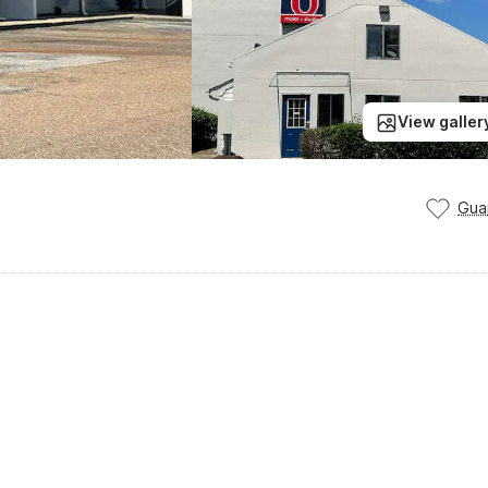
View galler
Gua