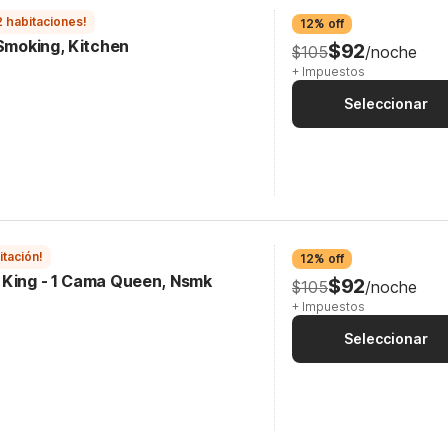
2 habitaciones!
12% off
-Smoking, Kitchen
$92
$105
/noche
+ Impuestos
Seleccionar
itación!
12% off
 King - 1 Cama Queen, Nsmk
$92
$105
/noche
+ Impuestos
Seleccionar