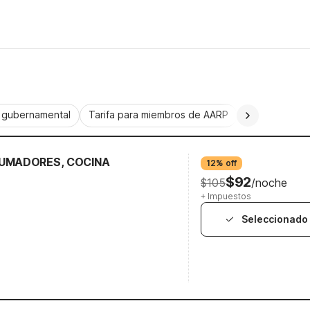
a gubernamental
Tarifa para miembros de AARP
CorporatePlu
FUMADORES, COCINA
12% off
$92
$105
/noche
+ Impuestos
Seleccionado