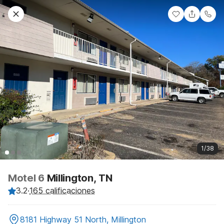
1/38
Motel 6
Millington, TN
3.2
·
165 calificaciones
8181 Highway 51 North, Millington