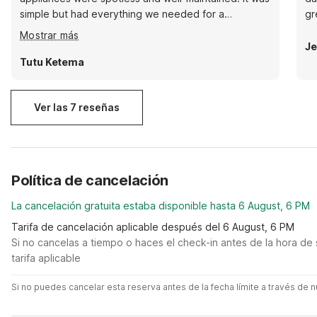
simple but had everything we needed for a
gr
comfortable stay. They didn’t provide toiletries, but
Mostrar más
since I prefer using my own, that wasn’t an issue. The
Je
staff was friendly, helpful, and welcoming throughout
Tutu Ketema
our stay. Overall, it was a comfortable place to stay
and an excellent value for the price.
Ver las 7 reseñas
Política de cancelación
La cancelación gratuita estaba disponible hasta 6 August, 6 PM
Tarifa de cancelación aplicable después del 6 August, 6 PM
Si no cancelas a tiempo o haces el check-in antes de la hora de 
tarifa aplicable
Si no puedes cancelar esta reserva antes de la fecha límite a través de