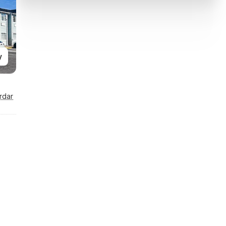
y
rdar