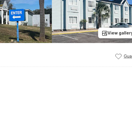
View galler
Gua