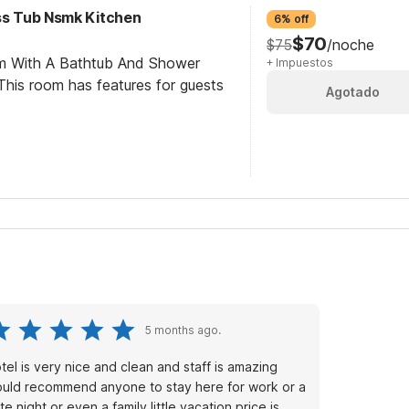
ess Tub Nsmk Kitchen
6% off
$70
$75
/noche
om With A Bathtub And Shower
+ Impuestos
his room has features for guests
Agotado
5 months ago.
tel is very nice and clean and staff is amazing
uld recommend anyone to stay here for work or a
te night or even a family little vacation price is