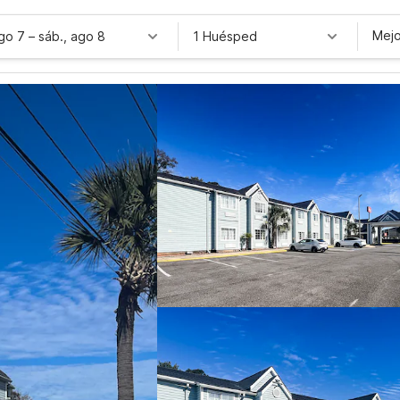
Mejo
ago 7
–
sáb., ago 8
1 Huésped