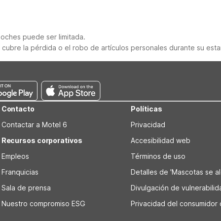
noches puede ser limitada.
ubre la pérdida o el robo de artículos personales durante su esta
Contacto
Políticas
Contactar a Motel 6
Privacidad
Recursos corporativos
Accesibilidad web
Empleos
Términos de uso
Franquicias
Detalles de 'Mascotas se alo
Sala de prensa
Divulgación de vulnerabili
Nuestro compromiso ESG
Privacidad del consumidor 