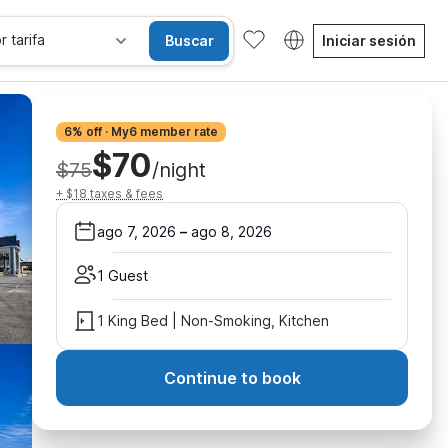
r tarifa
Buscar
Iniciar sesión
6% off · My6 member rate
$70
$75
/night
+ $18 taxes & fees
ago 7, 2026
–
ago 8, 2026
1 Guest
1 King Bed | Non-Smoking, Kitchen
Continue to book