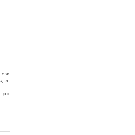
n
a con
, la
egiro