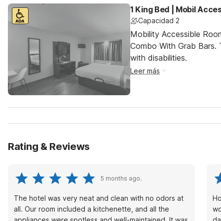
1 King Bed | Mobil Acc
Capacidad 2
Mobility Accessible Ro
Combo With Grab Bars. T
with disabilities.
Leer más
Rating & Reviews
5 months ago.
The hotel was very neat and clean with no odors at
Ho
all. Our room included a kitchenette, and all the
wo
appliances were spotless and well-maintained. It was
da