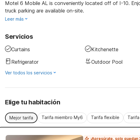
Motel 6 Mobile AL is conveniently located off of I-10. Enj
truck parking are available on-site.
Leer más
Servicios
Curtains
Kitchenette
Refrigerator
Outdoor Pool
Ver todos los servicios
Elige tu habitación
Tarifa miembro My6
Tarifa flexible
Tarif
Mejor tarifa
¡Apresúrate, solo quedan 