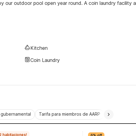
oy our outdoor pool open year round. A coin laundry facility 
Kitchen
Coin Laundry
a gubernamental
Tarifa para miembros de AARP
CorporatePlu
2 habitaciones!
6% off