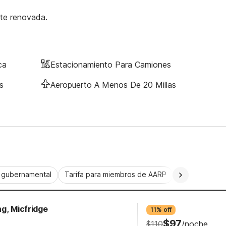
nte renovada.
ca
Estacionamiento Para Camiones
s
Aeropuerto A Menos De 20 Millas
a gubernamental
Tarifa para miembros de AARP
CorporatePlu
g, Micfridge
11% off
$97
$110
/noche