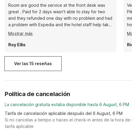
Room are good the service at the front desk was
Ve
great . Paid for 2 days wasn't able to stay for two
Pi
and they refunded one day with no problem and had
me
a problem with Expedia and the hotel staff help take
ho
care of that also.
qu
Mostrar más
Mo
Roy Ellis
Ri
Ver las 15 reseñas
Política de cancelación
La cancelación gratuita estaba disponible hasta 6 August, 6 PM
Tarifa de cancelación aplicable después del 6 August, 6 PM
Si no cancelas a tiempo o haces el check-in antes de la hora de 
tarifa aplicable