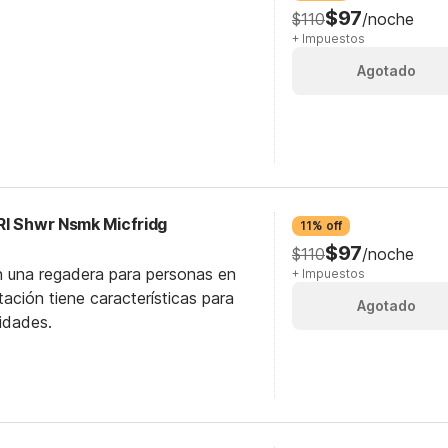
$97
$110
/noche
+ Impuestos
Agotado
RI Shwr Nsmk Micfridg
11% off
$97
$110
/noche
n una regadera para personas en
+ Impuestos
itación tiene características para
Agotado
idades.