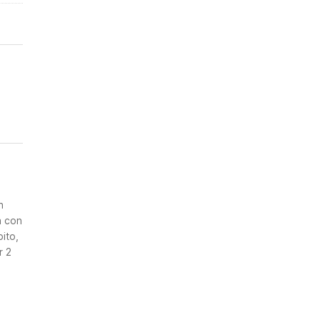
n
a con
ito,
r 2