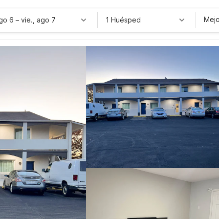
Mejo
ago 6
–
vie., ago 7
1 Huésped