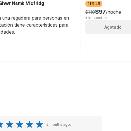
 Shwr Nsmk Micfridg
11% off
$97
$110
/noche
n una regadera para personas en
+ Impuestos
itación tiene características para
Agotado
idades.
2 months ago.