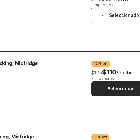
+ Impuestos
Seleccionado
king, Micfridge
12% off
$110
$125
/noche
+ Impuestos
Seleccionar
ing, Micfridge
11% off