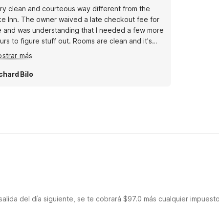
ry clean and courteous way different from the
ke Inn. The owner waived a late checkout fee for
 and was understanding that I needed a few more
urs to figure stuff out. Rooms are clean and it's
iet and conveniently located.
strar más
chard Bilo
salida del día siguiente, se te cobrará $97.0 más cualquier impuest