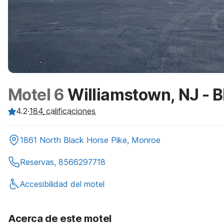
Motel 6
Williamstown, NJ - B
4.2
·
184
calificaciones
1861 North Black Horse Pike, Monroe
Reservas, 8566297718
Accesibilidad del motel
Acerca de este motel