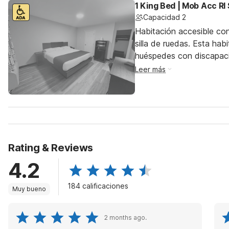
1 King Bed | Mob Acc RI
Capacidad 2
Habitación accesible co
silla de ruedas. Esta hab
huéspedes con discapac
Leer más
Rating & Reviews
4.2
184 calificaciones
Muy bueno
2 months ago.