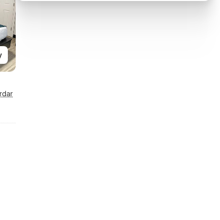
y
rdar