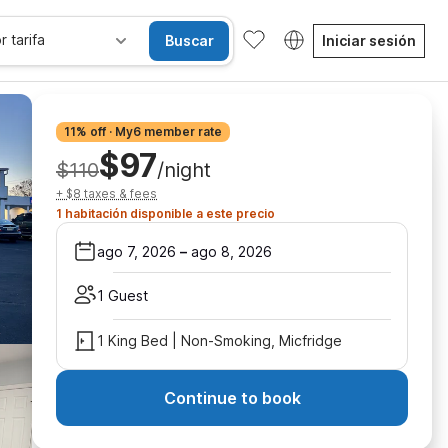
r tarifa
Buscar
Iniciar sesión
11% off · My6 member rate
$97
$110
/night
+ $8 taxes & fees
1 habitación disponible a este precio
ago 7, 2026
–
ago 8, 2026
1 Guest
1 King Bed | Non-Smoking, Micfridge
Continue to book