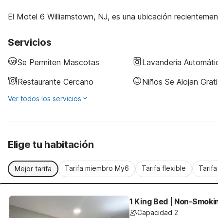
El Motel 6 Williamstown, NJ, es una ubicación recienteme
Servicios
Se Permiten Mascotas
Lavandería Automáti
Restaurante Cercano
Niños Se Alojan Grati
Ver todos los servicios
Elige tu habitación
Tarifa miembro My6
Tarifa flexible
Tarif
Mejor tarifa
1 King Bed | Non-Smokin
Capacidad 2