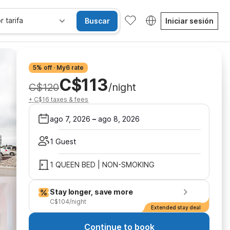
r tarifa
Buscar
Iniciar sesión
5% off · My6 rate
C$113
C$120
/night
+ C$16 taxes & fees
ago 7, 2026
–
ago 8, 2026
1 Guest
1 QUEEN BED | NON-SMOKING
Stay longer, save more
C$104/night
Extended stay deal
Continue to book