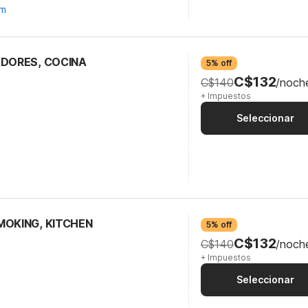
om
ADORES, COCINA
5% off
C$132
C$140
/noch
+ Impuestos
Seleccionar
MOKING, KITCHEN
5% off
C$132
C$140
/noch
+ Impuestos
Seleccionar