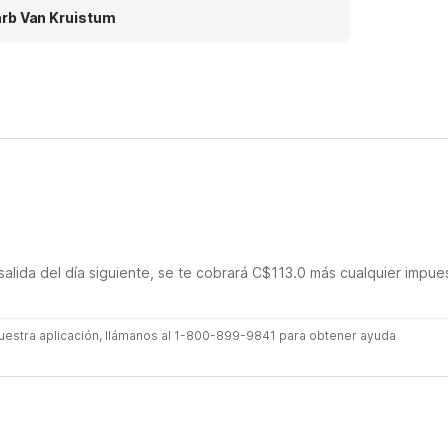
ve we been greeted outside by the owner of the
rb Van Kruistum
el and we travel for work alot. Nice big smile on
s face and a very friendly man.
salida del día siguiente, se te cobrará C$113.0 más cualquier impue
 nuestra aplicación, llámanos al 1-800-899-9841 para obtener ayuda