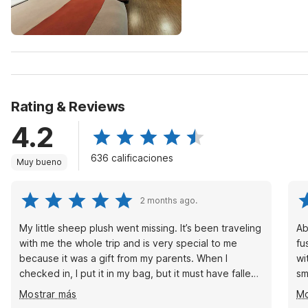
Rating & Reviews
4.2
636 calificaciones
Muy bueno
2 months ago.
My little sheep plush went missing. It’s been traveling
Abs
with me the whole trip and is very special to me
fu
because it was a gift from my parents. When I
with
checked in, I put it in my bag, but it must have fallen
small dog. S
out. I didn’t realize it was missing until check-out, and
motel d
Mostrar más
Mo
I was almost in tears searching everywhere for it.
bre