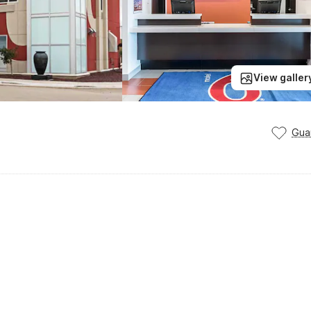
View galler
Gua