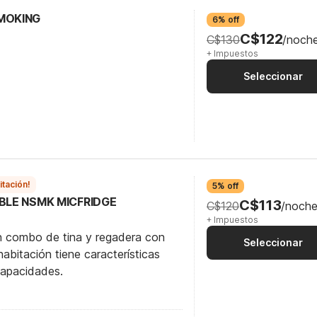
SMOKING
6% off
C$122
C$130
/noch
+ Impuestos
Seleccionar
itación!
5% off
IBLE NSMK MICFRIDGE
C$113
C$120
/noch
+ Impuestos
n combo de tina y regadera con
Seleccionar
abitación tiene características
capacidades.