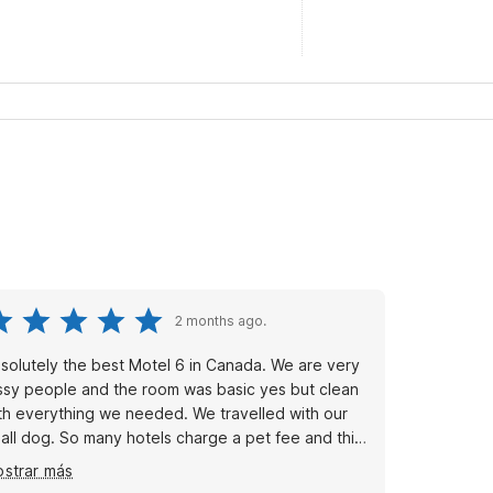
2 months ago.
olutely the best Motel 6 in Canada. We are very
ssy people and the room was basic yes but clean
 everything we needed. We travelled with our
o many hotels charge a pet fee and this
oesnt. Very good price as well. Good
strar más
akfast and decent exercise room. Never before