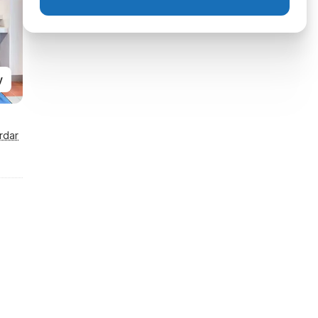
y
rdar