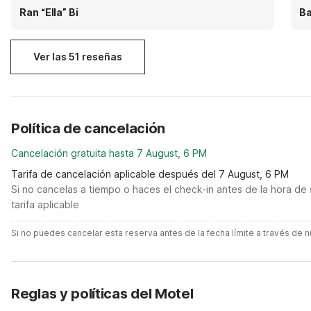
Thankfully, the front desk staff found it and kept it
ha
Ran “Ella” Bi
Ba
safe for me. They returned it to me, and I’m
hot
incredibly grateful to them.
hi
Ver las 51 reseñas
Política de cancelación
Cancelación gratuita hasta 7 August, 6 PM
Tarifa de cancelación aplicable después del 7 August, 6 PM
Si no cancelas a tiempo o haces el check-in antes de la hora de 
tarifa aplicable
Si no puedes cancelar esta reserva antes de la fecha límite a través de
Reglas y políticas del Motel