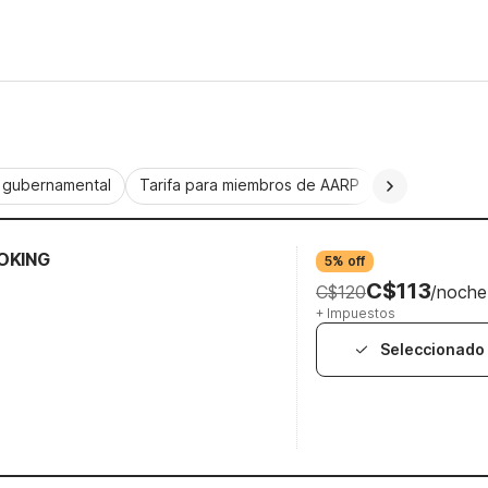
a gubernamental
Tarifa para miembros de AARP
CorporatePlu
OKING
5% off
C$113
C$120
/noche
+ Impuestos
Seleccionado