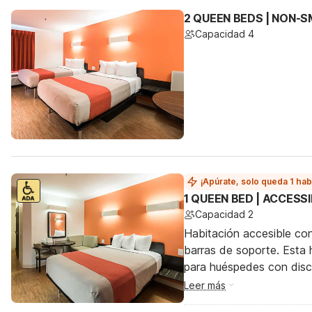
2 QUEEN BEDS | NON-
Capacidad 4
¡Apúrate, solo queda 1 hab
1 QUEEN BED | ACCESS
Capacidad 2
Habitación accesible co
barras de soporte. Esta h
para huéspedes con dis
Leer más