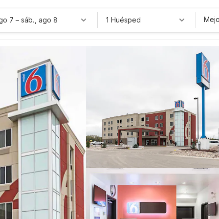
Mejo
ago 7
–
sáb., ago 8
1 Huésped