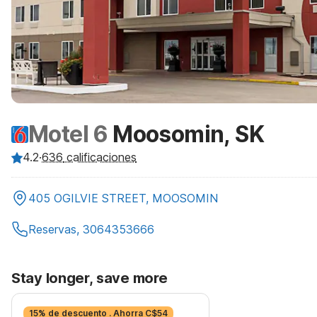
Motel 6
Moosomin, SK
4.2
·
636
calificaciones
405 OGILVIE STREET, MOOSOMIN
Reservas, 3064353666
Stay longer, save more
15% de descuento . Ahorra C$54