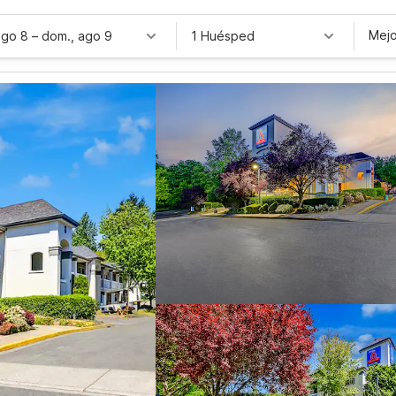
Mejo
ago 8
–
dom., ago 9
1 Huésped