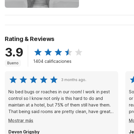
Rating & Reviews
3.9
1404 calificaciones
Bueno
3 months ago.
No bed bugs or roaches in our room! I work in pest
So
control so I know not only is this hard to do and
or
maintain at a hotel, but 75% of them still have them.
re
That being said rooms are pretty clean, have great
pr
amenities and the staff is friendly. Easy to extend
ab
Mostrar más
Mo
your stay. Has been a godsend since our apartment
de
has flooded and is currently under mold remediation.
we
Devon Grigsby
Je