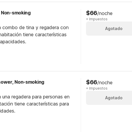
$66
, Non-smoking
/noche
+ Impuestos
n combo de tina y regadera con
Agotado
abitación tiene características
capacidades.
$66
hower, Non-smoking
/noche
+ Impuestos
n una regadera para personas en
Agotado
itación tiene características para
idades.