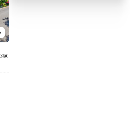
y
rdar