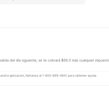
commend this place to anyone!
salida del día siguiente, se te cobrará $66.0 más cualquier impuest
 nuestra aplicación, llámanos al 1-800-899-9841 para obtener ayuda