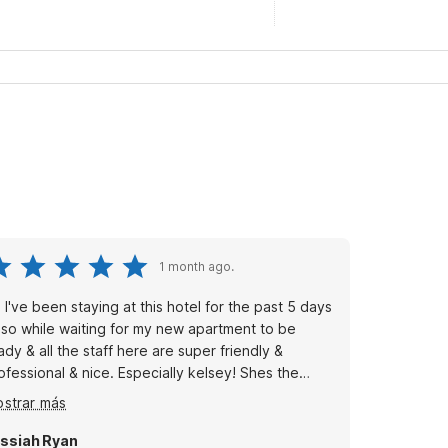
1 month ago.
 I've been staying at this hotel for the past 5 days
 so while waiting for my new apartment to be
ady & all the staff here are super friendly &
ofessional & nice. Especially kelsey! Shes the
solute best & sweetest! More hotels need front
strar más
sk workers like her! She made me feel so
lcome & comfortable! 😊 Definitely would
ssiah Ryan