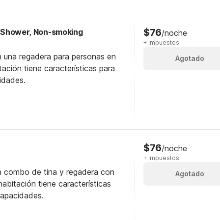
$76
In Shower, Non-smoking
/noche
+ Impuestos
n una regadera para personas en
Agotado
itación tiene características para
idades.
$76
/noche
+ Impuestos
n combo de tina y regadera con
Agotado
abitación tiene características
capacidades.