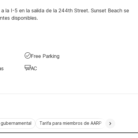
a la I-5 en la salida de la 244th Street. Sunset Beach se
ntes disponibles.
Free Parking
as
AC
a gubernamental
Tarifa para miembros de AARP
CorporatePlu