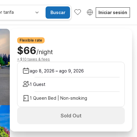
r tarifa
Buscar
Iniciar sesión
Flexible rate
$66
/night
+ $10 taxes & fees
ago 8, 2026
–
ago 9, 2026
1 Guest
1 Queen Bed | Non-smoking
Sold Out