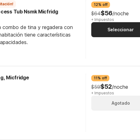
itación!
12% off
ccess Tub Nsmk Micfridg
$56
$64
/noche
+ Impuestos
n combo de tina y regadera con
Seleccionar
abitación tiene características
capacidades.
g, Micfridge
11% off
$52
$59
/noche
+ Impuestos
Agotado