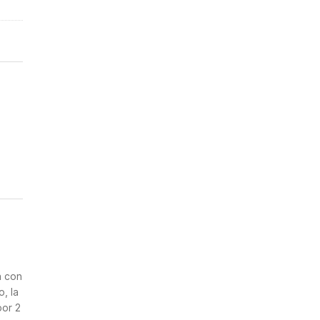
a con
, la
por 2