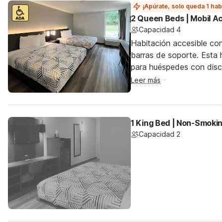
¡Apúrate, solo queda 1 hab
2 Queen Beds | Mobil A
Capacidad 4
Habitación accesible co
barras de soporte. Esta h
para huéspedes con dis
Leer más
1 King Bed | Non-Smokin
Capacidad 2