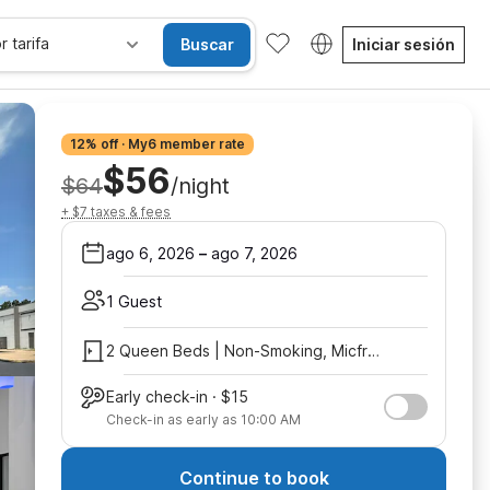
r tarifa
Buscar
Iniciar sesión
12% off · My6 member rate
$56
$64
/night
+ $7 taxes & fees
ago 6, 2026
–
ago 7, 2026
1 Guest
2 Queen Beds | Non-Smoking, Micfridge
Early check-in · $15
Check-in as early as 10:00 AM
Continue to book