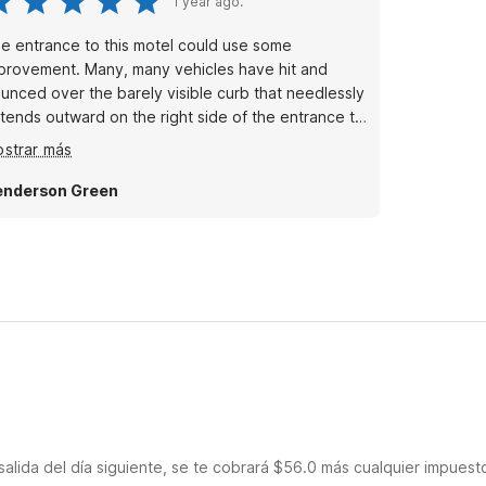
1 year ago.
e entrance to this motel could use some
provement. Many, many vehicles have hit and
unced over the barely visible curb that needlessly
tends outward on the right side of the entrance to
e motel parking lot. The number of chips in the
strar más
ncrete curb tell the story well. This is an easy fix
 removing the curb and paving over this portion of
nderson Green
e parking lot. Why it has not already been done is
ffling.
salida del día siguiente, se te cobrará $56.0 más cualquier impuest