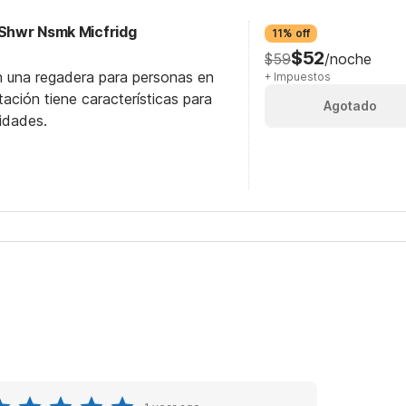
 Shwr Nsmk Micfridg
11% off
$52
$59
/noche
n una regadera para personas en
+ Impuestos
itación tiene características para
Agotado
idades.