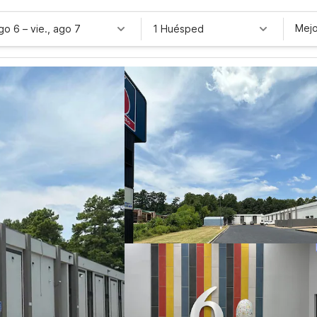
Mejo
ago 6
–
vie., ago 7
1 Huésped