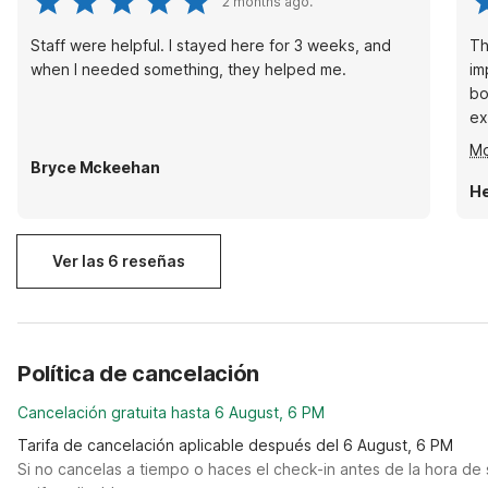
2 months ago.
Staff were helpful. I stayed here for 3 weeks, and
Th
when I needed something, they helped me.
im
bo
ex
th
Mo
co
Bryce Mckeehan
by
He
th
ba
Ver las 6 reseñas
Política de cancelación
Cancelación gratuita hasta 6 August, 6 PM
Tarifa de cancelación aplicable después del 6 August, 6 PM
Si no cancelas a tiempo o haces el check-in antes de la hora de 