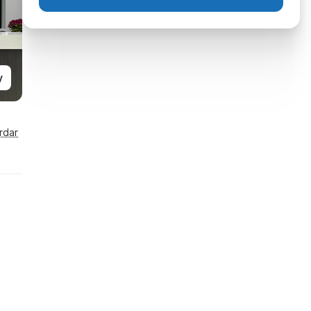
y
rdar