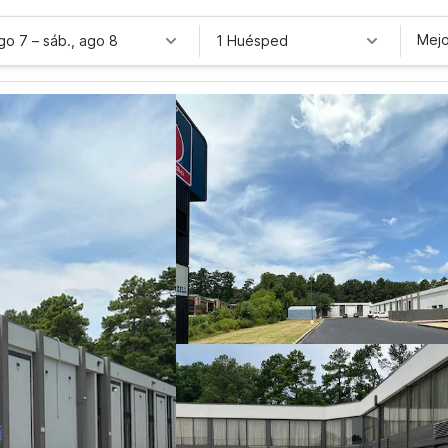
Mejo
ago 7
–
sáb., ago 8
1 Huésped