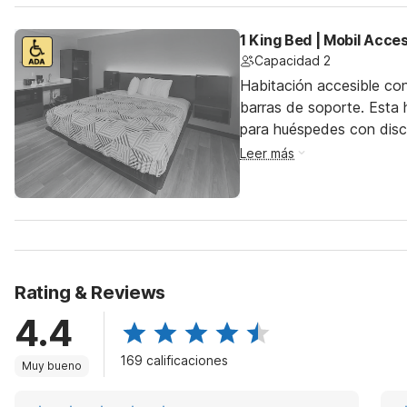
1 King Bed | Mobil Acc
Capacidad 2
Habitación accesible co
barras de soporte. Esta h
para huéspedes con dis
Leer más
Rating & Reviews
4.4
169 calificaciones
Muy bueno