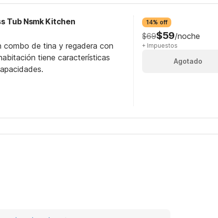
ess Tub Nsmk Kitchen
14% off
$59
$69
/noche
n combo de tina y regadera con
+ Impuestos
abitación tiene características
Agotado
capacidades.