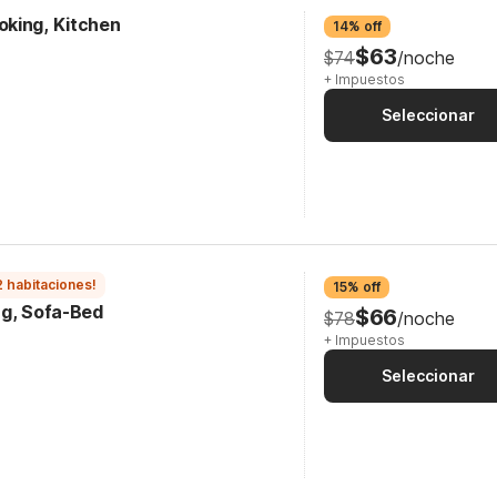
king, Kitchen
14% off
$63
$74
/noche
+ Impuestos
Seleccionar
2 habitaciones!
15% off
ng, Sofa-Bed
$66
$78
/noche
+ Impuestos
Seleccionar