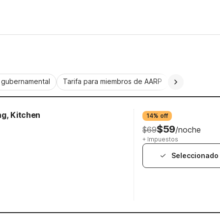
a gubernamental
Tarifa para miembros de AARP
CorporatePlu
ng, Kitchen
14% off
$59
$69
/noche
+ Impuestos
Seleccionado