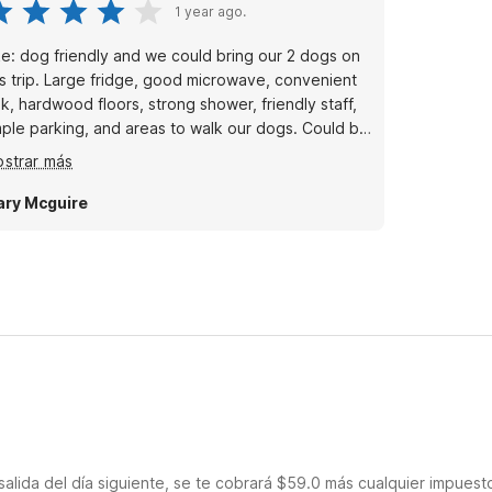
1 year ago.
ke: dog friendly and we could bring our 2 dogs on
is trip. Large fridge, good microwave, convenient
nk, hardwood floors, strong shower, friendly staff,
ple parking, and areas to walk our dogs. Could be
proved: fridge doors opened wrong way to wall
strar más
t staff said they would adjust immediately. Outside
ors didn’t lock.
ry Mcguire
salida del día siguiente, se te cobrará $59.0 más cualquier impuest