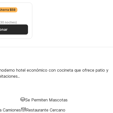
Ahorra $58
 30 noches)
onar
moderno hotel económico con cocineta que ofrece patio y
bitaciones..
Se Permiten Mascotas
ra Camiones
Restaurante Cercano