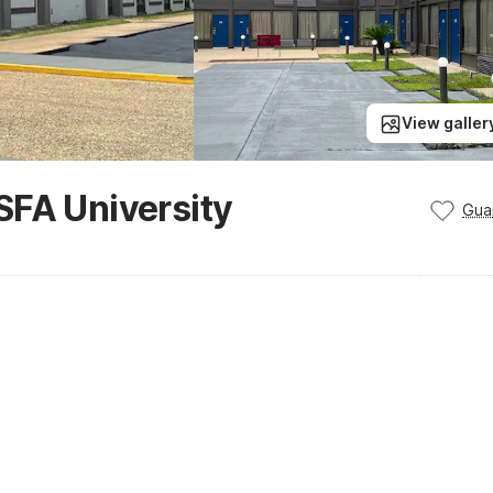
View galler
SFA University
Gua