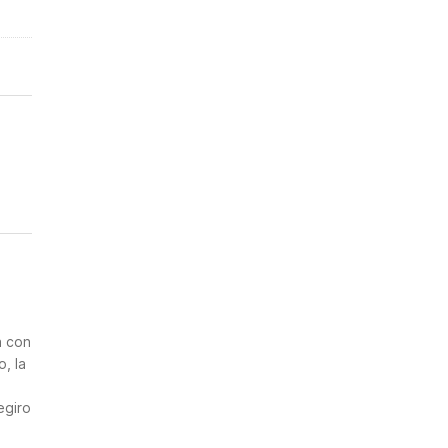
n
a con
, la
2
egiro