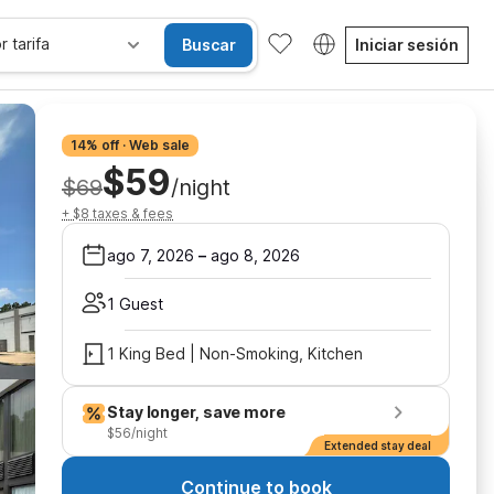
r tarifa
Buscar
Iniciar sesión
14% off · Web sale
$59
$69
/night
+ $8 taxes & fees
ago 7, 2026
–
ago 8, 2026
1 Guest
1 King Bed | Non-Smoking, Kitchen
Stay longer, save more
$56/night
Extended stay deal
Continue to book