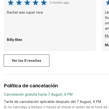
2 months ago.
Rachel was super nice
Li
th
si
am
im
Mo
bu
Billy Alex
do
Ma
Ver las 9 reseñas
Política de cancelación
Cancelación gratuita hasta 7 August, 6 PM
Tarifa de cancelación aplicable después del 7 August, 6 PM
Si no cancelas a tiempo o haces el check-in antes de la hora de 