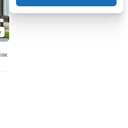
y
rdar