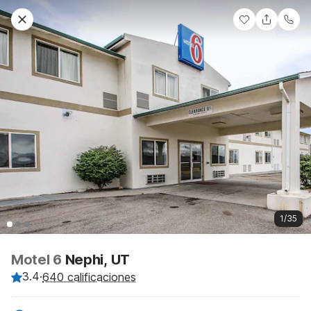
1/35
Motel 6
Nephi, UT
3.4
·
640 calificaciones