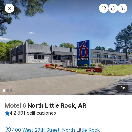
1/35
Motel 6
North Little Rock, AR
4.2
·
891 calificaciones
400 West 29th Street, North Little Rock