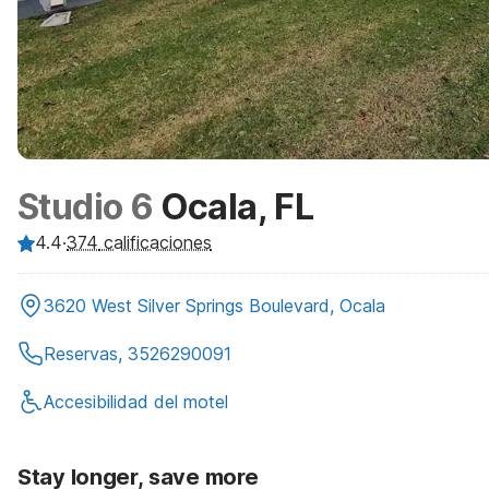
Studio 6
Ocala, FL
4.4
·
374
calificaciones
3620 West Silver Springs Boulevard, Ocala
Reservas, 3526290091
Accesibilidad del motel
Stay longer, save more