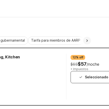
a gubernamental
Tarifa para miembros de AARP
CorporatePlu
ng, Kitchen
12% off
$57
$65
/noche
+ Impuestos
Seleccionado