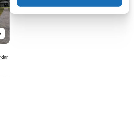
y
rdar