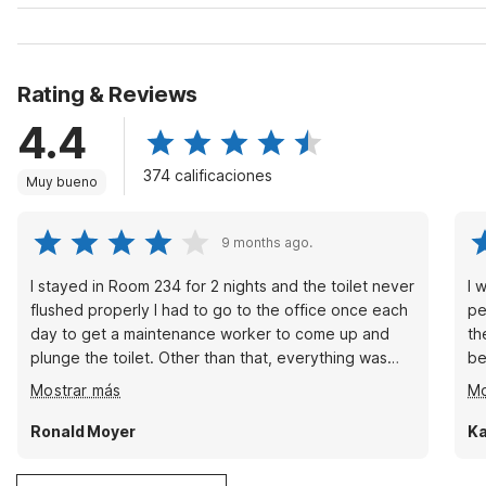
Rating & Reviews
4.4
374 calificaciones
Muy bueno
9 months ago.
I stayed in Room 234 for 2 nights and the toilet never
I 
flushed properly I had to go to the office once each
pe
day to get a maintenance worker to come up and
th
plunge the toilet. Other than that, everything was
be
great. I've got 2 more stays there this year and I
KT
Mostrar más
Mo
requested a different building for those stays. I really
appreciated the full size fridge and microwave,
Ronald Moyer
Ka
allowing me to bring frozen pizzas and hot pockets
for dinner, thereby saving at least $30+ in dinners.