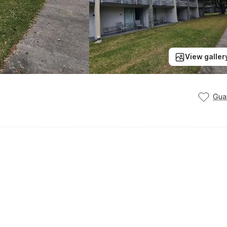
View galler
Gua