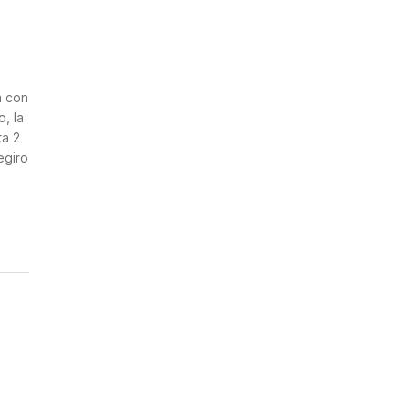
n
a con
, la
ta 2
egiro