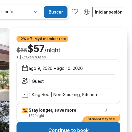
r tarifa
Buscar
Iniciar sesión
12% off · My6 member rate
$57
$65
/night
+ $7 taxes & fees
ago 9, 2026
–
ago 10, 2026
1 Guest
1 King Bed | Non-Smoking, Kitchen
Stay longer, save more
$51/night
Extended stay deal
Continue to book