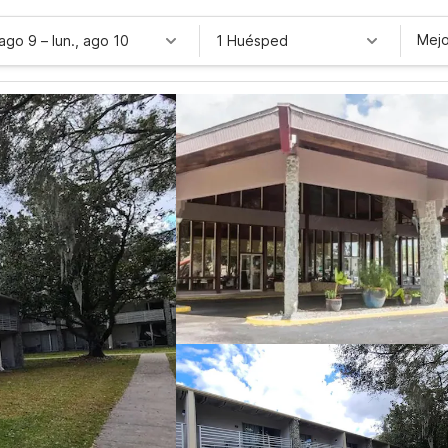
Mejo
 ago 9
–
lun., ago 10
1 Huésped