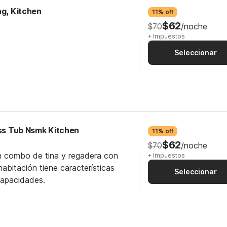
ng, Kitchen
11% off
$62
$70
/noche
+ Impuestos
Seleccionar
ess Tub Nsmk Kitchen
11% off
$62
$70
/noche
n combo de tina y regadera con
+ Impuestos
abitación tiene características
Seleccionar
capacidades.