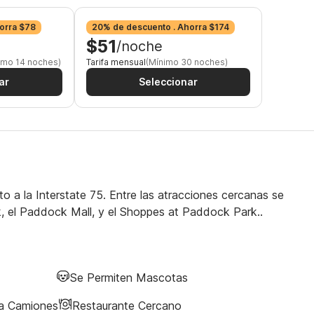
orra $78
20% de descuento . Ahorra $174
$51
/noche
imo 14 noches)
Tarifa mensual
(Mínimo 30 noches)
ar
Seleccionar
o a la Interstate 75. Entre las atracciones cercanas se
rk, el Paddock Mall, y el Shoppes at Paddock Park..
Se Permiten Mascotas
ra Camiones
Restaurante Cercano