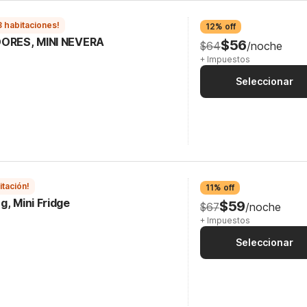
3 habitaciones!
12% off
ORES, MINI NEVERA
$56
$64
/noche
+ Impuestos
Seleccionar
itación!
11% off
g, Mini Fridge
$59
$67
/noche
+ Impuestos
Seleccionar