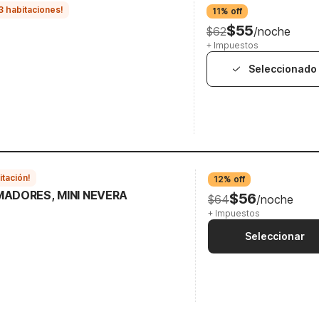
3 habitaciones!
11% off
$55
$62
/noche
+ Impuestos
Seleccionado
itación!
12% off
MADORES, MINI NEVERA
$56
$64
/noche
+ Impuestos
Seleccionar