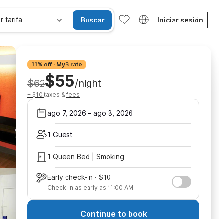
r tarifa
Buscar
Iniciar sesión
11% off · My6 rate
$55
$62
/night
+ $10 taxes & fees
ago 7, 2026
–
ago 8, 2026
1 Guest
1 Queen Bed | Smoking
Early check-in · $10
Check-in as early as 11:00 AM
Continue to book