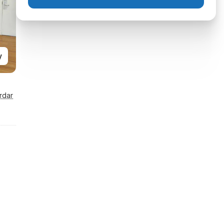
y
rdar