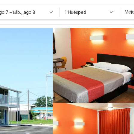
Mejo
ago 7
–
sáb., ago 8
1 Huésped