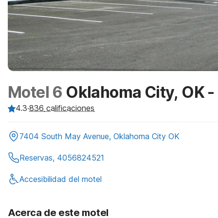
Motel 6
Oklahoma City, OK - 
4.3
·
836
calificaciones
7404 South May Avenue, Oklahoma City OK
Reservas, 4056824521
Accesibilidad del motel
Acerca de este motel