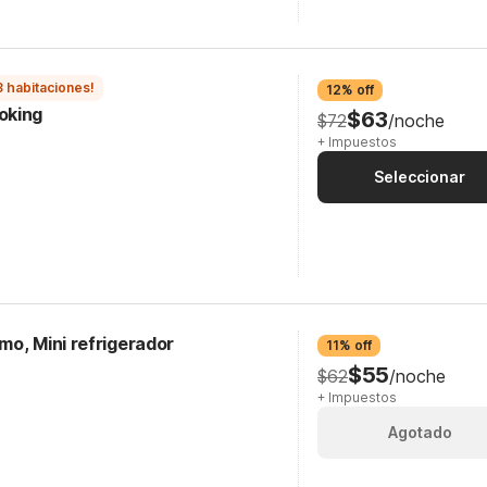
3 habitaciones!
12% off
oking
$63
$72
/noche
+ Impuestos
Seleccionar
mo, Mini refrigerador
11% off
$55
$62
/noche
+ Impuestos
Agotado