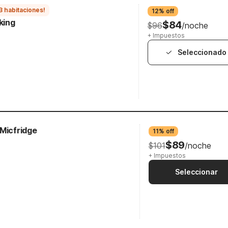
3 habitaciones!
12% off
king
$84
$96
/noche
+ Impuestos
Seleccionado
 Micfridge
11% off
$89
$101
/noche
+ Impuestos
Seleccionar