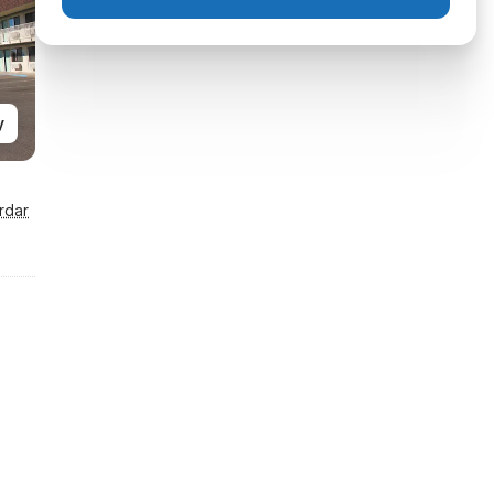
y
rdar