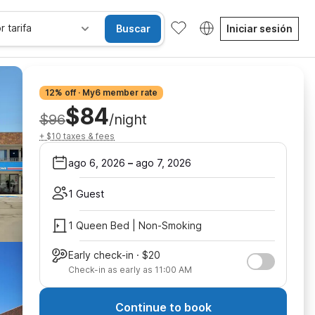
r tarifa
Buscar
Iniciar sesión
12% off · My6 member rate
$84
$96
/night
+ $10 taxes & fees
ago 6, 2026
–
ago 7, 2026
1 Guest
1 Queen Bed | Non-Smoking
Early check-in · $20
Check-in as early as 11:00 AM
Continue to book