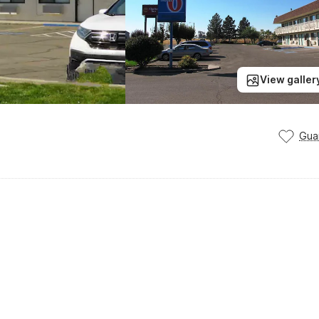
View galler
Gua