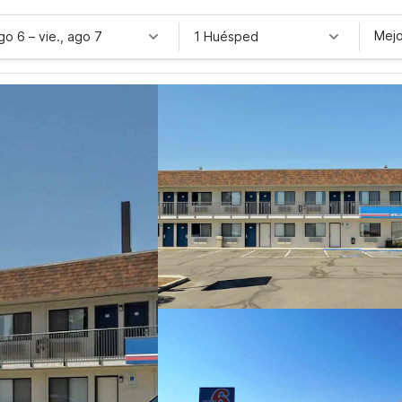
Mejo
ago 6
–
vie., ago 7
1 Huésped