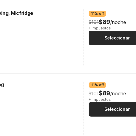
ing, Micfridge
11% off
$89
$101
/noche
+ Impuestos
Seleccionar
ng
11% off
$89
$101
/noche
+ Impuestos
Seleccionar