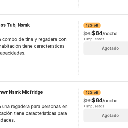
cess Tub, Nsmk
12% off
$84
$96
/noche
n combo de tina y regadera con
+ Impuestos
abitación tiene características
Agotado
capacidades.
 Shwr Nsmk Micfridge
12% off
$84
$96
/noche
n una regadera para personas en
+ Impuestos
itación tiene características para
Agotado
idades.