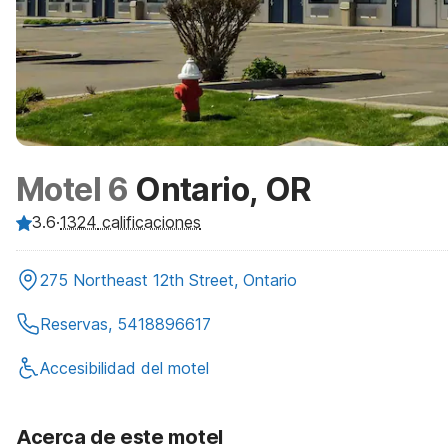
Motel 6
Ontario, OR
3.6
·
1324
calificaciones
275 Northeast 12th Street, Ontario
Reservas, 5418896617
Accesibilidad del motel
Acerca de este motel