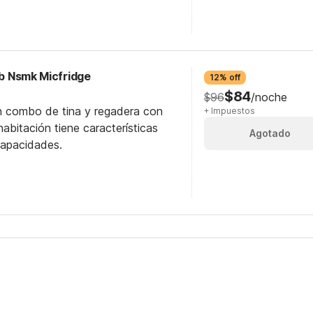
ub Nsmk Micfridge
12% off
$84
$96
/noche
n combo de tina y regadera con
+ Impuestos
abitación tiene características
Agotado
capacidades.