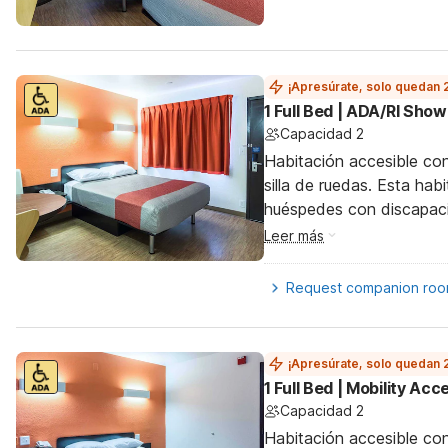
¡Apresúrate, solo quedan 
1 Full Bed | ADA/RI Sho
Capacidad 2
Habitación accesible co
silla de ruedas. Esta hab
huéspedes con discapac
Leer más
Request companion ro
¡Apresúrate, solo quedan 
1 Full Bed | Mobility Ac
Capacidad 2
Habitación accesible co