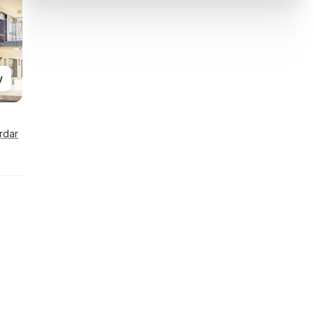
y
rdar