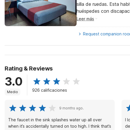
silla de ruedas. Esta hab
huéspedes con discapac
Leer más
Request companion ro
Rating & Reviews
3.0
926 calificaciones
Medio
9 months ago.
The faucet in the sink splashes water up all over
I 
when it’s accidentally turned on too high. I think that’s
de