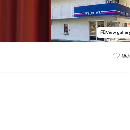
View galler
Gua