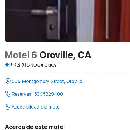
Motel 6
Oroville, CA
3.0
·
926
calificaciones
505 Montgomery Street, Oroville
Reservas, 5305329400
Accesibilidad del motel
Acerca de este motel