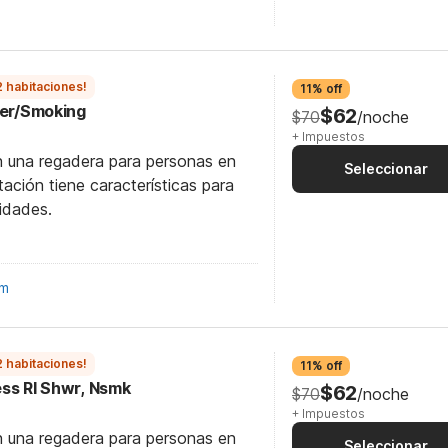
2 habitaciones!
11% off
wer/Smoking
$62
$70
/noche
+ Impuestos
n una regadera para personas en
Seleccionar
itación tiene características para
idades.
om
2 habitaciones!
11% off
cess RI Shwr, Nsmk
$62
$70
/noche
+ Impuestos
n una regadera para personas en
Seleccionar