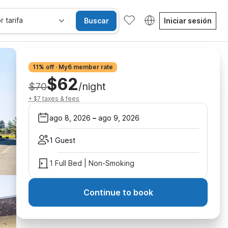
r tarifa
Buscar
Iniciar sesión
11% off · My6 member rate
$62
$70
/night
+ $7 taxes & fees
ago 8, 2026
–
ago 9, 2026
1 Guest
1 Full Bed | Non-Smoking
Continue to book