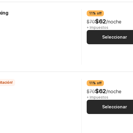
king
11% off
$62
$70
/noche
+ Impuestos
Seleccionar
itación!
11% off
$62
$70
/noche
+ Impuestos
Seleccionar