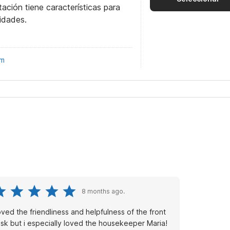
itación tiene características para
idades.
om
8 months ago.
loved the friendliness and helpfulness of the front
sk but i especially loved the housekeeper Maria!