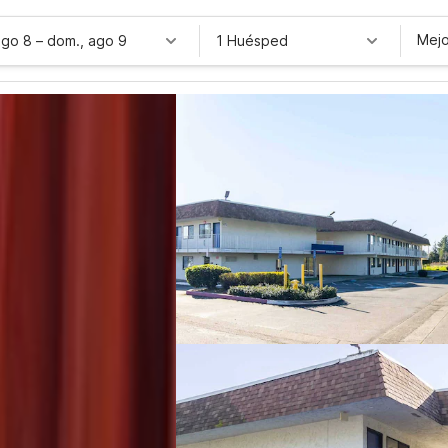
Mejo
ago 8
–
dom., ago 9
1 Huésped