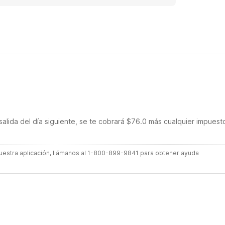
own him for years and he is awesome
salida del día siguiente, se te cobrará $76.0 más cualquier impuest
 nuestra aplicación, llámanos al 1-800-899-9841 para obtener ayuda