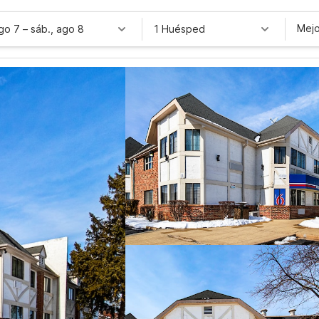
Mejo
ago 7
–
sáb., ago 8
1 Huésped