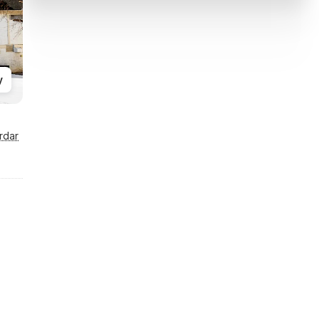
y
rdar