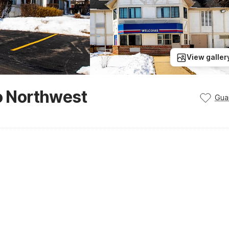
View galler
go Northwest
Gua