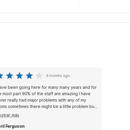
9 months ago.
have been going here for many many years and for
e most part 90% of the staff are amazing I have
ver really had major problems with any of my
oms sometimes there might be a little problem but
ey're really good with coming and fixing it right
strar más
ay or moving you to an appropriate room that is
rking properly and I just love the owner I've
ril Ferguson