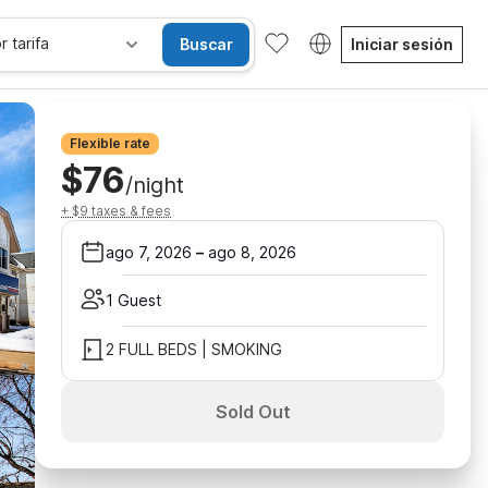
r tarifa
Buscar
Iniciar sesión
Flexible rate
$76
/night
+ $9 taxes & fees
ago 7, 2026
–
ago 8, 2026
1 Guest
2 FULL BEDS | SMOKING
Sold Out