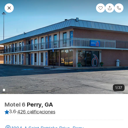
1/37
Motel 6
Perry, GA
3.6
·
426 calificaciones